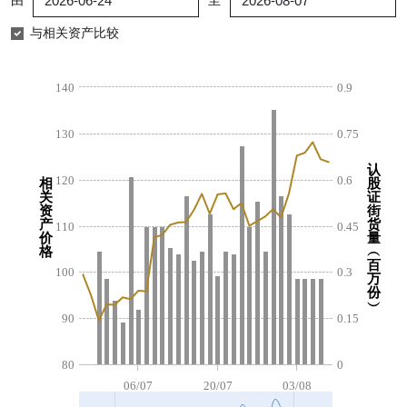
由
至
认股证/牛熊证日志
牛熊证到期结算价查找
中资ETFs溢价比较
与相关资产比较
认股证文件及公告
牛熊证分析仪
AH 股价对照
140
0.9
认股证文件及公告 (瑞信)
牛熊证速算机
即市板块表现
130
0.75
牛熊证文件及公告
ADR
认
120
0.6
相
股
关
证
牛熊证文件及公告 (瑞信)
收市竞价变化
资
街
产
货
110
0.45
价
量
格
︵
百
100
0.3
万
份
︶
90
0.15
80
0
06/07
20/07
03/08