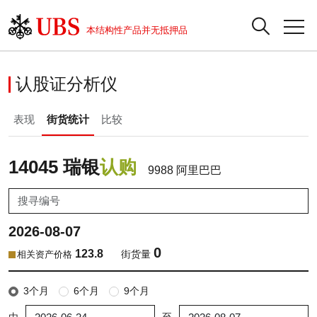
正股数据及市场统计
认股证分析仪
牛熊证分析仪
轮证市场统计
港股通资金流
瑞银轮证教室
认股证
牛熊证
本结构性产品并无抵押品
认股证搜寻
表现
图搜牛熊
表现
十大成交
港股通资金流
十大成交
瑞银轮证教室
认股证分析仪
瑞银认股证一览
街货统计
街货统计
十大升幅/跌幅
正股分析仪
持股比重
每月轮证大市专题
牛熊全景快搜
表现
街货统计
比较
新发行瑞银认股证
比较
牛熊证搜寻
比较
十大认股证成交分布
二十大活跃股份
显示所有持股比重
轮证专栏
即将到期认股证
牛熊证街货分布图
十天股证占大市成交
恒指成份股
讲座及教育短片
14045 瑞银
认购
9988 阿里巴巴
认股证到期结算价查找
正股牛熊证列表
资金流
国指成份股
认股证投资者教育
2026-08-07
认股证分析仪
新发行瑞银牛熊证
街货统计
科指成份股
牛熊证投资者教育
0
123.8
街货量
相关资产价格
认股证速算机
已收回牛熊证剩余价值
三十大平均引伸波幅
相关资产沽空
认股证牛熊证常问问题
3个月
6个月
9个月
引伸波幅比较图
即将到期牛熊证
业绩及经济日历