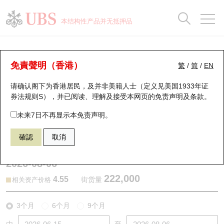
正股数据及市场统计
认股证分析仪
牛熊证分析仪
轮证市场统计
港股通资金流
瑞银轮证教室
认股证
牛熊证
本结构性产品并无抵押品
认股证搜寻
表现
图搜牛熊
表现
十大成交
港股通资金流
十大成交
瑞银轮证教室
认股证分析仪
瑞银认股证一览
街货统计
街货统计
十大升幅/跌幅
正股分析仪
持股比重
每月轮证大市专题
牛熊全景快搜
免責聲明（香港）
繁
/
简
/
EN
表现
街货统计
比较
请确认阁下为香港居民，及并非美籍人士（定义见美国1933年证
新发行瑞银认股证
比较
牛熊证搜寻
比较
十大认股证成交分布
二十大活跃股份
显示所有持股比重
轮证专栏
券法规则S），并已阅读、理解及接受本网页的
免责声明及条款
。
即将到期认股证
牛熊证街货分布图
十天股证占大市成交
恒指成份股
讲座及教育短片
13728 瑞银
认购
未来7日不再显示本免责声明。
0728 中国电信
確認
取消
认股证到期结算价查找
正股牛熊证列表
资金流
国指成份股
认股证投资者教育
2026-08-06
认股证分析仪
新发行瑞银牛熊证
街货统计
科指成份股
牛熊证投资者教育
222,000
4.55
街货量
相关资产价格
认股证速算机
已收回牛熊证剩余价值
三十大平均引伸波幅
相关资产沽空
认股证牛熊证常问问题
3个月
6个月
9个月
引伸波幅比较图
即将到期牛熊证
业绩及经济日历