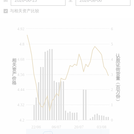
由
至
认股证/牛熊证日志
牛熊证到期结算价查找
中资ETFs溢价比较
与相关资产比较
认股证文件及公告
牛熊证分析仪
AH 股价对照
4.92
6
认股证文件及公告 (瑞信)
牛熊证速算机
即市板块表现
4.8
5
牛熊证文件及公告
ADR
认
4.68
4
相
股
关
证
牛熊证文件及公告 (瑞信)
收市竞价变化
资
街
产
货
4.56
3
价
量
格
︵
百
4.44
2
万
份
︶
4.32
1
4.2
0
22/06
06/07
20/07
03/08