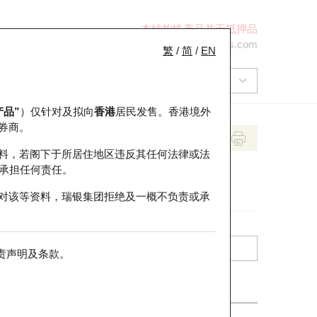
本结构性产品并无抵押品
+852 2971 6668
ol-hkwarrants@ubs.com
繁
/
简
/
EN
产品”
）仅针对及拟向
香港
居民发售。香港境外
券商。
料，若阁下于所居住地区违反其任何法律或法
承担任何责任。
对该等资料，瑞银集团拒绝及一概不负责或承
责声明及条款
。