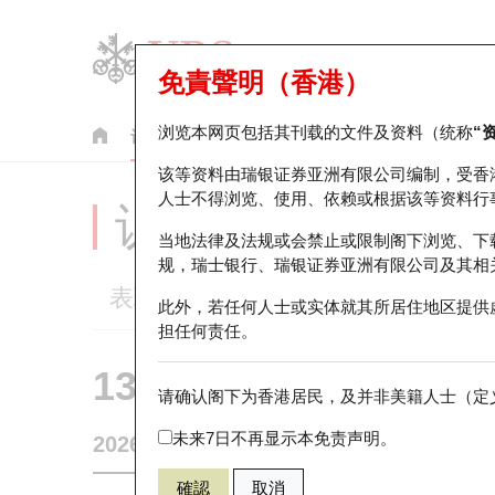
免責聲明（香港）
浏览本网页包括其刊载的文件及资料（统称
“
认股证
牛熊证
美股指数产品
轮证市场统计
该等资料由瑞银证券亚洲有限公司编制，受香
人士不得浏览、使用、依赖或根据该等资料行
认股证分析仪
当地法律及法规或会禁止或限制阁下浏览、下
规，瑞士银行、瑞银证券亚洲有限公司及其相
表现
街货统计
比较
此外，若任何人士或实体就其所居住地区提供
担任何责任。
13504 瑞银
认沽
请确认阁下为香港居民，及并非美籍人士（定义
0883 中国
未来7日不再显示本免责声明。
2026-08-06
0
相关资产价格
22.7
街货量
確認
取消