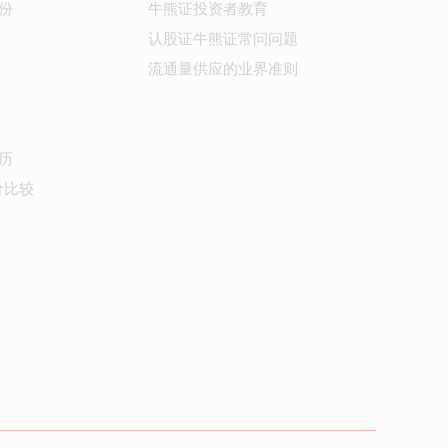
份
牛熊证投资者教育
认股证牛熊证常问问题
流通量供应的业界准则
历
价比较