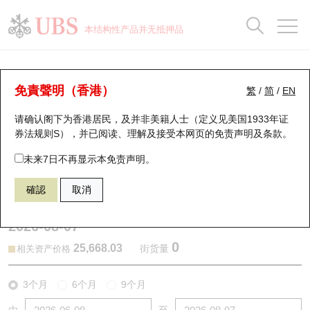
正股数据及市场统计
认股证分析仪
牛熊证分析仪
轮证市场统计
港股通资金流
瑞银轮证教室
认股证
牛熊证
本结构性产品并无抵押品
认股证搜寻
表现
图搜牛熊
表现
十大成交
港股通资金流
十大成交
瑞银轮证教室
认股证分析仪
瑞银认股证一览
街货统计
街货统计
十大升幅/跌幅
正股分析仪
持股比重
每月轮证大市专题
牛熊全景快搜
免責聲明（香港）
繁
/
简
/
EN
表现
街货统计
比较
请确认阁下为香港居民，及并非美籍人士（定义见美国1933年证
新发行瑞银认股证
比较
牛熊证搜寻
比较
十大认股证成交分布
二十大活跃股份
显示所有持股比重
轮证专栏
券法规则S），并已阅读、理解及接受本网页的
免责声明及条款
。
即将到期认股证
牛熊证街货分布图
十天股证占大市成交
恒指成份股
讲座及教育短片
13441 瑞银
认购
未来7日不再显示本免责声明。
HSI 恒生指数
確認
取消
认股证到期结算价查找
正股牛熊证列表
资金流
国指成份股
认股证投资者教育
2026-08-07
认股证分析仪
新发行瑞银牛熊证
街货统计
科指成份股
牛熊证投资者教育
0
25,668.03
街货量
相关资产价格
认股证速算机
已收回牛熊证剩余价值
三十大平均引伸波幅
相关资产沽空
认股证牛熊证常问问题
3个月
6个月
9个月
引伸波幅比较图
即将到期牛熊证
业绩及经济日历