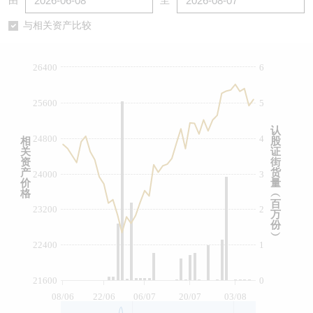
由
至
认股证/牛熊证日志
牛熊证到期结算价查找
中资ETFs溢价比较
与相关资产比较
认股证文件及公告
牛熊证分析仪
AH 股价对照
26400
6
认股证文件及公告 (瑞信)
牛熊证速算机
即市板块表现
25600
5
牛熊证文件及公告
ADR
认
24800
4
相
股
关
证
牛熊证文件及公告 (瑞信)
收市竞价变化
资
街
产
货
24000
3
价
量
格
︵
百
23200
2
万
份
︶
22400
1
21600
0
08/06
22/06
06/07
20/07
03/08