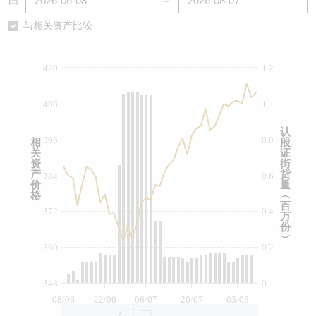
由
至
认股证/牛熊证日志
牛熊证到期结算价查找
中资ETFs溢价比较
与相关资产比较
认股证文件及公告
牛熊证分析仪
AH 股价对照
420
1.2
认股证文件及公告 (瑞信)
牛熊证速算机
即市板块表现
408
1
牛熊证文件及公告
ADR
认
396
0.8
相
股
关
证
牛熊证文件及公告 (瑞信)
收市竞价变化
资
街
产
货
384
0.6
价
量
格
︵
百
372
0.4
万
份
︶
360
0.2
348
0
08/06
22/06
06/07
20/07
03/08