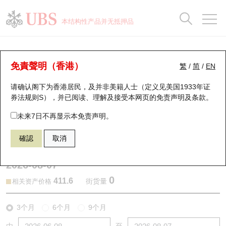
正股数据及市场统计
认股证分析仪
牛熊证分析仪
轮证市场统计
港股通资金流
瑞银轮证教室
认股证
牛熊证
本结构性产品并无抵押品
认股证搜寻
表现
图搜牛熊
表现
十大成交
港股通资金流
十大成交
瑞银轮证教室
认股证分析仪
瑞银认股证一览
街货统计
街货统计
十大升幅/跌幅
正股分析仪
持股比重
每月轮证大市专题
牛熊全景快搜
免責聲明（香港）
繁
/
简
/
EN
表现
街货统计
比较
请确认阁下为香港居民，及并非美籍人士（定义见美国1933年证
新发行瑞银认股证
比较
牛熊证搜寻
比较
十大认股证成交分布
二十大活跃股份
显示所有持股比重
轮证专栏
券法规则S），并已阅读、理解及接受本网页的
免责声明及条款
。
即将到期认股证
牛熊证街货分布图
十天股证占大市成交
恒指成份股
讲座及教育短片
13416 瑞银
认购
未来7日不再显示本免责声明。
0388 香港交易所
確認
取消
认股证到期结算价查找
正股牛熊证列表
资金流
国指成份股
认股证投资者教育
2026-08-07
认股证分析仪
新发行瑞银牛熊证
街货统计
科指成份股
牛熊证投资者教育
0
411.6
街货量
相关资产价格
认股证速算机
已收回牛熊证剩余价值
三十大平均引伸波幅
相关资产沽空
认股证牛熊证常问问题
3个月
6个月
9个月
引伸波幅比较图
即将到期牛熊证
业绩及经济日历