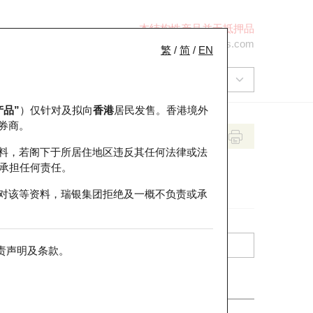
本结构性产品并无抵押品
+852 2971 6668
ol-hkwarrants@ubs.com
繁
/
简
/
EN
产品”
）仅针对及拟向
香港
居民发售。香港境外
券商。
料，若阁下于所居住地区违反其任何法律或法
承担任何责任。
对该等资料，瑞银集团拒绝及一概不负责或承
责声明及条款
。