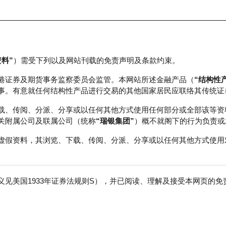
资料”
）需受下列以及网站刊载的免责声明及条款约束。
正股数据及市场统计
瑞银轮证教室
港证券及期货事务监察委员会监管。本网站所述金融产品（
“结构性
事。有意就任何结构性产品进行交易的其他国家居民应联络其传统证
载、传阅、分派、分享或以任何其他方式使用任何部分或全部该等资
关附属公司及联属公司（统称
“瑞银集团”
）概不就阁下的行为负责或
虚假资料，其浏览、下载、传阅、分派、分享或以任何其他方式使用
见美国1933年证券法规则S），并已阅读、理解及接受本网页的
股份有限公司
免