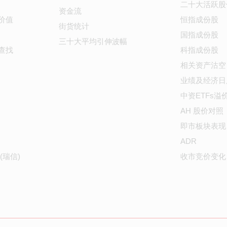
二十大活跃股
资金流
价值
恒指成份股
街货统计
国指成份股
三十大平均引伸波幅
查找
科指成份股
相关资产沽空
业绩及经济日
中资ETFs溢
AH 股价对照
即市板块表现
ADR
(瑞信)
收市竞价变化