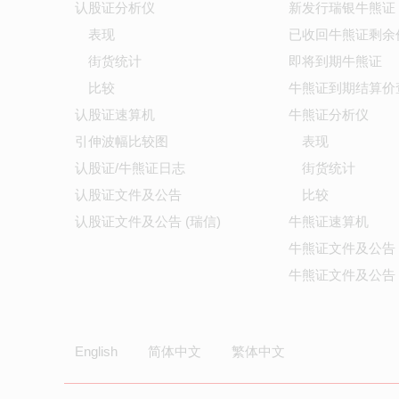
认股证分析仪
新发行瑞银牛熊证
表现
已收回牛熊证剩余
街货统计
即将到期牛熊证
比较
牛熊证到期结算价
认股证速算机
牛熊证分析仪
引伸波幅比较图
表现
认股证/牛熊证日志
街货统计
认股证文件及公告
比较
认股证文件及公告 (瑞信)
牛熊证速算机
牛熊证文件及公告
牛熊证文件及公告 
English
简体中文
繁体中文