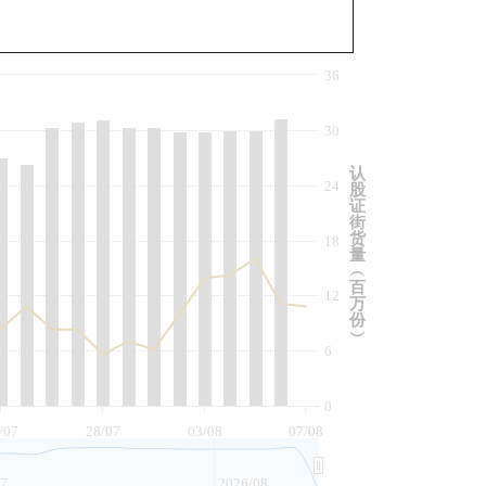
与相关资产比较
36
30
认
24
股
证
街
货
18
量
︵
百
12
万
份
︶
6
0
/07
28/07
03/08
07/08
07
2026/08