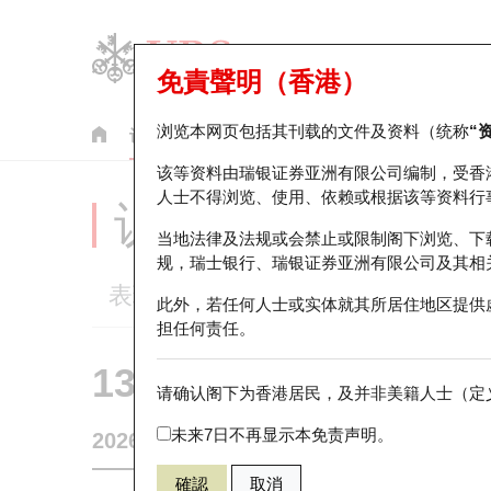
免責聲明（香港）
浏览本网页包括其刊载的文件及资料（统称
“
认股证
牛熊证
美股指数产品
轮证市场统计
该等资料由瑞银证券亚洲有限公司编制，受香
人士不得浏览、使用、依赖或根据该等资料行
认股证分析仪
当地法律及法规或会禁止或限制阁下浏览、下
规，瑞士银行、瑞银证券亚洲有限公司及其相
表现
街货统计
比较
此外，若任何人士或实体就其所居住地区提供
担任何责任。
13338 瑞银
认购
请确认阁下为香港居民，及并非美籍人士（定义
9888 百度
未来7日不再显示本免责声明。
2026-08-07
0
相关资产价格
106.8
街货量
確認
取消