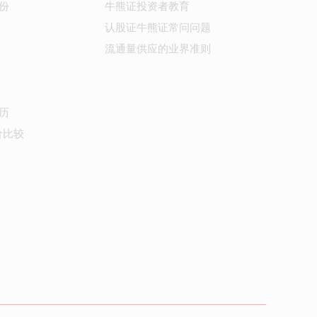
份
牛熊证投资者教育
认股证牛熊证常问问题
流通量供应的业界准则
历
价比较