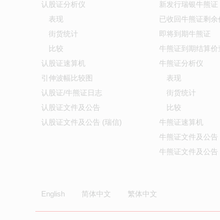
认股证分析仪
新发行瑞银牛熊证
表现
已收回牛熊证剩余
街货统计
即将到期牛熊证
比较
牛熊证到期结算价
认股证速算机
牛熊证分析仪
引伸波幅比较图
表现
认股证/牛熊证日志
街货统计
认股证文件及公告
比较
认股证文件及公告 (瑞信)
牛熊证速算机
牛熊证文件及公告
牛熊证文件及公告 
English
简体中文
繁体中文