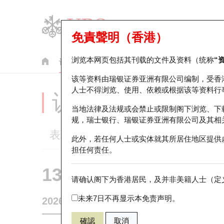
免責聲明（香港）
浏览本网页包括其刊载的文件及资料（统称
“
认股证
牛熊证
美股指数产品
轮证市场统计
该等资料由瑞银证券亚洲有限公司编制，受香
人士不得浏览、使用、依赖或根据该等资料行
认股证分析仪
当地法律及法规或会禁止或限制阁下浏览、下
规，瑞士银行、瑞银证券亚洲有限公司及其相
表现
街货统计
比较
此外，若任何人士或实体就其所居住地区提供
担任何责任。
13325 瑞银
认沽
请确认阁下为香港居民，及并非美籍人士（定义
1211 比亚
未来7日不再显示本免责声明。
2026-08-07
0
相关资产价格
90.15
街货量
確認
取消