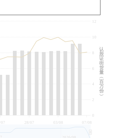
与相关资产比较
12
10
认
8
股
证
街
货
6
量
︵
百
4
万
份
︶
2
0
/07
28/07
03/08
07/08
07
2026/08