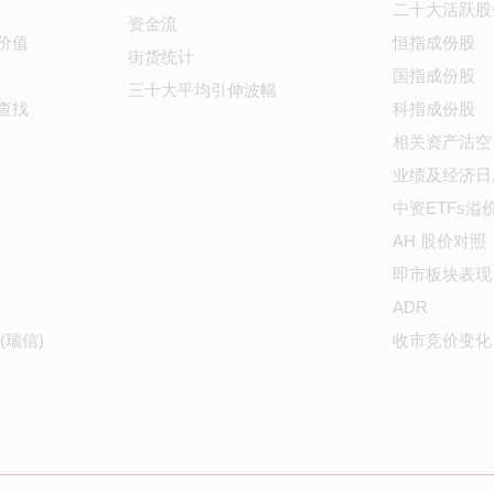
二十大活跃股
资金流
价值
恒指成份股
街货统计
国指成份股
三十大平均引伸波幅
查找
科指成份股
相关资产沽空
业绩及经济日
中资ETFs溢
AH 股价对照
即市板块表现
ADR
(瑞信)
收市竞价变化