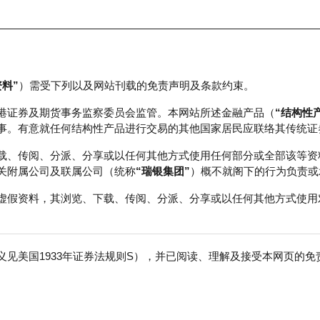
资料”
）需受下列以及网站刊载的免责声明及条款约束。
正股数据及市场统计
瑞银轮证教室
港证券及期货事务监察委员会监管。本网站所述金融产品（
“结构性
事。有意就任何结构性产品进行交易的其他国家居民应联络其传统证
载、传阅、分派、分享或以任何其他方式使用任何部分或全部该等资
关附属公司及联属公司（统称
“瑞银集团”
）概不就阁下的行为负责或
虚假资料，其浏览、下载、传阅、分派、分享或以任何其他方式使用
见美国1933年证券法规则S），并已阅读、理解及接受本网页的
迪股份
免