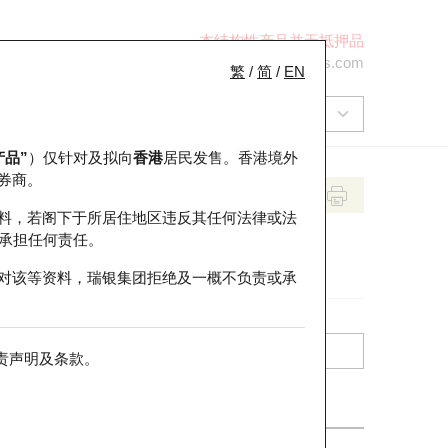
本结构性产品并无抵押品
+852 2971 6668
ol-hkwarrants@ubs.com
繁
/
简
/
EN
产品”
）仅针对及拟向
香港
居民发售。香港境外
券商。
料，若阁下于所居住地区违反其任何法律或法
承担任何责任。
对该等资料，瑞银集团拒绝及一概不负责或承
责声明及条款
。