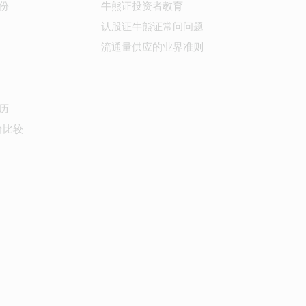
份
牛熊证投资者教育
认股证牛熊证常问问题
流通量供应的业界准则
历
价比较