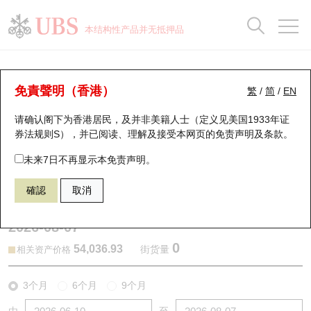
正股数据及市场统计
认股证分析仪
牛熊证分析仪
轮证市场统计
港股通资金流
瑞银轮证教室
认股证
牛熊证
本结构性产品并无抵押品
认股证搜寻
表现
图搜牛熊
表现
十大成交
港股通资金流
十大成交
瑞银轮证教室
认股证分析仪
瑞银认股证一览
街货统计
街货统计
十大升幅/跌幅
正股分析仪
持股比重
每月轮证大市专题
牛熊全景快搜
免責聲明（香港）
繁
/
简
/
EN
表现
街货统计
比较
请确认阁下为香港居民，及并非美籍人士（定义见美国1933年证
新发行瑞银认股证
比较
牛熊证搜寻
比较
十大认股证成交分布
二十大活跃股份
显示所有持股比重
轮证专栏
券法规则S），并已阅读、理解及接受本网页的
免责声明及条款
。
即将到期认股证
牛熊证街货分布图
十天股证占大市成交
恒指成份股
讲座及教育短片
11179 瑞银
认沽
未来7日不再显示本免责声明。
DJI 道琼斯指数
確認
取消
认股证到期结算价查找
正股牛熊证列表
资金流
国指成份股
认股证投资者教育
2026-08-07
认股证分析仪
新发行瑞银牛熊证
街货统计
科指成份股
牛熊证投资者教育
0
54,036.93
街货量
相关资产价格
认股证速算机
已收回牛熊证剩余价值
三十大平均引伸波幅
相关资产沽空
认股证牛熊证常问问题
3个月
6个月
9个月
引伸波幅比较图
即将到期牛熊证
业绩及经济日历