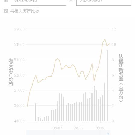
由
至
认股证/牛熊证日志
牛熊证到期结算价查找
中资ETFs溢价比较
与相关资产比较
认股证文件及公告
牛熊证分析仪
AH 股价对照
55000
12
认股证文件及公告 (瑞信)
牛熊证速算机
即市板块表现
54000
10
牛熊证文件及公告
ADR
认
53000
8
相
股
关
证
牛熊证文件及公告 (瑞信)
收市竞价变化
资
街
产
货
52000
6
价
量
格
︵
百
51000
4
万
份
︶
50000
2
49000
0
06/07
20/07
03/08