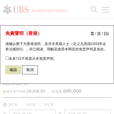
正股数据及市场统计
认股证分析仪
牛熊证分析仪
轮证市场统计
港股通资金流
瑞银轮证教室
认股证
牛熊证
本结构性产品并无抵押品
认股证搜寻
表现
图搜牛熊
表现
十大成交
港股通资金流
十大成交
瑞银轮证教室
认股证分析仪
瑞银认股证一览
街货统计
街货统计
十大升幅/跌幅
正股分析仪
持股比重
每月轮证大市专题
牛熊全景快搜
免責聲明（香港）
繁
/
简
/
EN
表现
街货统计
比较
请确认阁下为香港居民，及并非美籍人士（定义见美国1933年证
新发行瑞银认股证
比较
牛熊证搜寻
比较
十大认股证成交分布
二十大活跃股份
显示所有持股比重
轮证专栏
券法规则S），并已阅读、理解及接受本网页的
免责声明及条款
。
即将到期认股证
牛熊证街货分布图
十天股证占大市成交
恒指成份股
讲座及教育短片
11089 瑞银
认沽
未来7日不再显示本免责声明。
DJI 道琼斯指数
確認
取消
认股证到期结算价查找
正股牛熊证列表
资金流
国指成份股
认股证投资者教育
2026-08-07
认股证分析仪
新发行瑞银牛熊证
街货统计
科指成份股
牛熊证投资者教育
840,000
54,036.93
街货量
相关资产价格
认股证速算机
已收回牛熊证剩余价值
三十大平均引伸波幅
相关资产沽空
认股证牛熊证常问问题
3个月
6个月
9个月
引伸波幅比较图
即将到期牛熊证
业绩及经济日历