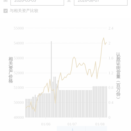
由
至
认股证/牛熊证日志
牛熊证到期结算价查找
中资ETFs溢价比较
与相关资产比较
认股证文件及公告
牛熊证分析仪
AH 股价对照
55000
2.4
认股证文件及公告 (瑞信)
牛熊证速算机
即市板块表现
54000
2
牛熊证文件及公告
ADR
认
53000
1.6
相
股
关
证
牛熊证文件及公告 (瑞信)
收市竞价变化
资
街
产
货
52000
1.2
价
量
格
︵
百
51000
0.8
万
份
︶
50000
0.4
49000
0
01/06
01/07
01/08