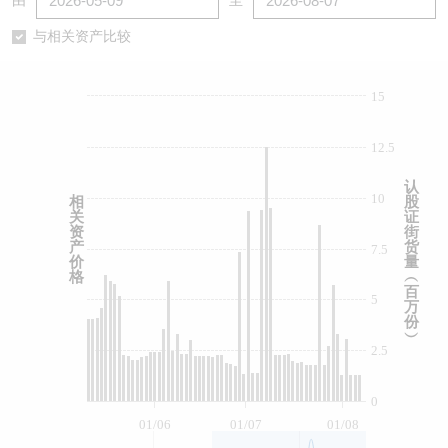
由
至
认股证/牛熊证日志
牛熊证到期结算价查找
中资ETFs溢价比较
与相关资产比较
认股证文件及公告
牛熊证分析仪
AH 股价对照
15
认股证文件及公告 (瑞信)
牛熊证速算机
即市板块表现
12.5
牛熊证文件及公告
ADR
认
10
相
股
关
证
牛熊证文件及公告 (瑞信)
收市竞价变化
资
街
产
货
7.5
价
量
格
︵
百
5
万
份
︶
2.5
0
01/06
01/07
01/08