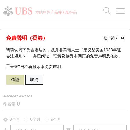
正股数据及市场统计
认股证分析仪
牛熊证分析仪
轮证市场统计
港股通资金流
瑞银轮证教室
认股证
牛熊证
本结构性产品并无抵押品
认股证搜寻
表现
图搜牛熊
表现
十大成交
港股通资金流
十大成交
瑞银轮证教室
认股证分析仪
瑞银认股证一览
街货统计
街货统计
十大升幅/跌幅
正股分析仪
持股比重
每月轮证大市专题
牛熊全景快搜
免責聲明（香港）
繁
/
简
/
EN
表现
街货统计
比较
请确认阁下为香港居民，及并非美籍人士（定义见美国1933年证
新发行瑞银认股证
比较
牛熊证搜寻
比较
十大认股证成交分布
二十大活跃股份
显示所有持股比重
轮证专栏
券法规则S），并已阅读、理解及接受本网页的
免责声明及条款
。
即将到期认股证
牛熊证街货分布图
十天股证占大市成交
恒指成份股
讲座及教育短片
11074 瑞银
认沽
未来7日不再显示本免责声明。
N225 日经平均指数
確認
取消
认股证到期结算价查找
正股牛熊证列表
资金流
国指成份股
认股证投资者教育
2026-08-07
认股证分析仪
新发行瑞银牛熊证
街货统计
科指成份股
牛熊证投资者教育
0
街货量
认股证速算机
已收回牛熊证剩余价值
三十大平均引伸波幅
相关资产沽空
认股证牛熊证常问问题
3个月
6个月
9个月
引伸波幅比较图
即将到期牛熊证
业绩及经济日历