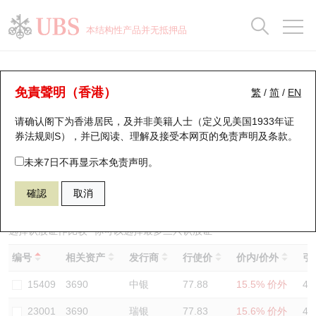
正股数据及市场统计
认股证分析仪
牛熊证分析仪
轮证市场统计
港股通资金流
瑞银轮证教室
认股证
牛熊证
本结构性产品并无抵押品
认股证搜寻
表现
图搜牛熊
表现
十大成交
港股通资金流
十大成交
瑞银轮证教室
认股证分析仪
瑞银认股证一览
街货统计
街货统计
十大升幅/跌幅
正股分析仪
持股比重
每月轮证大市专题
牛熊全景快搜
免責聲明（香港）
繁
/
简
/
EN
表现
街货统计
比较
请确认阁下为香港居民，及并非美籍人士（定义见美国1933年证
新发行瑞银认股证
比较
牛熊证搜寻
比较
十大认股证成交分布
二十大活跃股份
显示所有持股比重
轮证专栏
券法规则S），并已阅读、理解及接受本网页的
免责声明及条款
。
即将到期认股证
牛熊证街货分布图
十天股证占大市成交
恒指成份股
讲座及教育短片
29709 瑞银
认沽
未来7日不再显示本免责声明。
3690 美团
確認
取消
认股证到期结算价查找
正股牛熊证列表
资金流
国指成份股
认股证投资者教育
认股证分析仪
新发行瑞银牛熊证
街货统计
科指成份股
牛熊证投资者教育
选择认股证作比较
*你可以选择最多
三
只认股证
编号
相关资产
发行商
行使价
价内/价外
引
认股证速算机
已收回牛熊证剩余价值
三十大平均引伸波幅
相关资产沽空
认股证牛熊证常问问题
15409
3690
中银
77.88
15.5% 价外
46
引伸波幅比较图
即将到期牛熊证
业绩及经济日历
23001
3690
瑞银
77.83
15.6% 价外
47