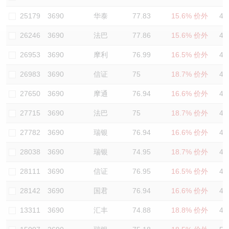
认股证/牛熊证日志
牛熊证到期结算价查找
中资ETFs溢价比较
25179
3690
华泰
77.83
15.6% 价外
46
26246
3690
法巴
77.86
15.6% 价外
46
认股证文件及公告
牛熊证分析仪
AH 股价对照
26953
3690
摩利
76.99
16.5% 价外
47
认股证文件及公告 (瑞信)
牛熊证速算机
即市板块表现
26983
3690
信证
75
18.7% 价外
44
牛熊证文件及公告
ADR
27650
3690
摩通
76.94
16.6% 价外
47
27715
3690
法巴
75
18.7% 价外
47
牛熊证文件及公告 (瑞信)
收市竞价变化
27782
3690
瑞银
76.94
16.6% 价外
48
28038
3690
瑞银
74.95
18.7% 价外
48
28111
3690
信证
76.95
16.5% 价外
43
28142
3690
国君
76.94
16.6% 价外
46
13311
3690
汇丰
74.88
18.8% 价外
46