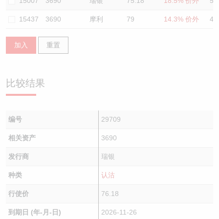
15007
3690
瑞银
75.18
18.5% 价外
50
15437
3690
摩利
79
14.3% 价外
49
加入
重置
比较结果
编号
29709
相关资产
3690
发行商
瑞银
种类
认沽
行使价
76.18
到期日 (年-月-日)
2026-11-26