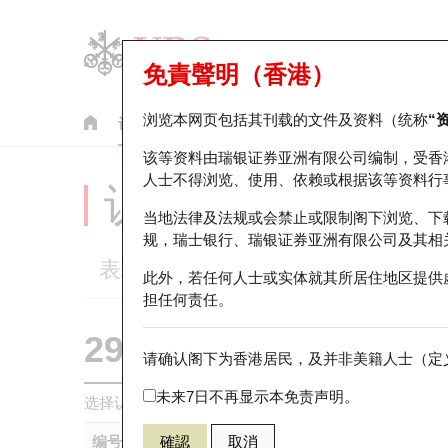
免責聲明（香港）
浏览本网页包括其刊载的文件及资料（统称
“
认股证
牛熊证
美股指数产品
轮证市场统计
该等资料由瑞银证券亚洲有限公司编制，受香
人士不得浏览、使用、依赖或根据该等资料行
认股证分析仪
当地法律及法规或会禁止或限制阁下浏览、下
规，瑞士银行、瑞银证券亚洲有限公司及其相
表现
街货统计
比较
此外，若任何人士或实体就其所居住地区提供
担任何责任。
29593 瑞银
认沽
请确认阁下为香港居民，及并非美籍人士（定义
0981 中芯国
未来7日不再显示本免责声明。
选择认股证作比较
*你可以选择最多
五
只认股证
编号
確認
取消
相关资产
发