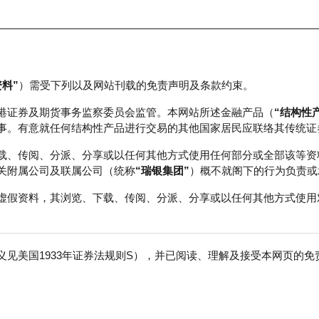
资料”
）需受下列以及网站刊载的免责声明及条款约束。
正股数据及市场统计
瑞银轮证教室
港证券及期货事务监察委员会监管。本网站所述金融产品（
“结构性
事。有意就任何结构性产品进行交易的其他国家居民应联络其传统证
载、传阅、分派、分享或以任何其他方式使用任何部分或全部该等资
关附属公司及联属公司（统称
“瑞银集团”
）概不就阁下的行为负责或
虚假资料，其浏览、下载、传阅、分派、分享或以任何其他方式使用
见美国1933年证券法规则S），并已阅读、理解及接受本网页的
际
免
行商
行使价
价内/价外