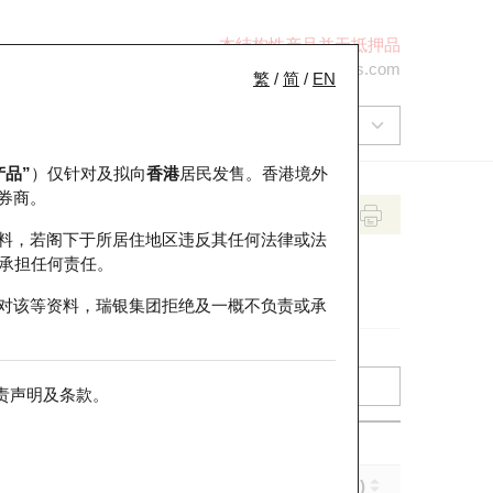
本结构性产品并无抵押品
+852 2971 6668
ol-hkwarrants@ubs.com
繁
/
简
/
EN
产品”
）仅针对及拟向
香港
居民发售。香港境外
券商。
料，若阁下于所居住地区违反其任何法律或法
承担任何责任。
对该等资料，瑞银集团拒绝及一概不负责或承
责声明及条款
。
引伸波幅 (%)
到期日 (年-月-日)