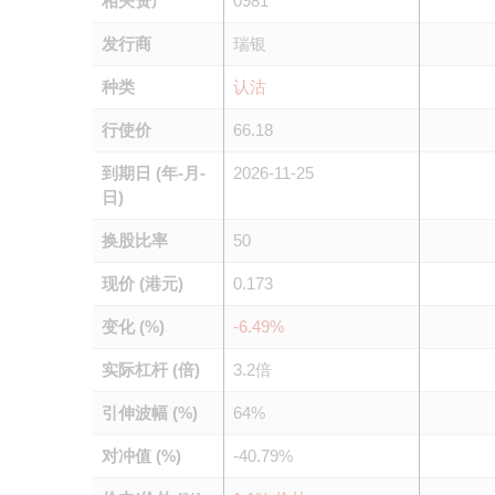
相关资产
0981
发行商
瑞银
种类
认沽
行使价
66.18
到期日 (年-月-
2026-11-25
日)
换股比率
50
现价 (港元)
0.173
变化 (%)
-6.49%
实际杠杆 (倍)
3.2倍
引伸波幅 (%)
64%
对冲值 (%)
-40.79%