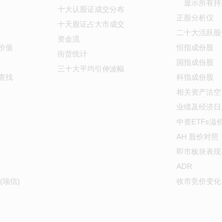
显示所有持
十大认股证成交分布
正股分析仪
十天股证占大市成交
二十大活跃股
资金流
价值
恒指成份股
街货统计
国指成份股
三十大平均引伸波幅
查找
科指成份股
相关资产沽空
业绩及经济日
中资ETFs溢
AH 股价对照
即市板块表现
ADR
(瑞信)
收市竞价变化