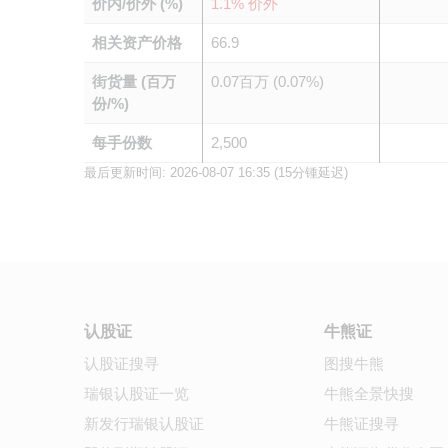
价内/价外 (%)
1.1% 价外
相关资产价格
66.9
街货量 (百万
0.07百万 (0.07%)
份/%)
每手份数
2,500
最后更新时间:
2026-08-07 16:35
(15分锺延迟)
认股证
牛熊证
认股证搜寻
图搜牛熊
瑞银认股证一览
牛熊全景快搜
新发行瑞银认股证
牛熊证搜寻