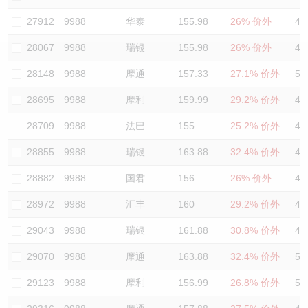
认股证/牛熊证日志
牛熊证到期结算价查找
中资ETFs溢价比较
27912
9988
华泰
155.98
26% 价外
48
28067
9988
瑞银
155.98
26% 价外
49
认股证文件及公告
牛熊证分析仪
AH 股价对照
28148
9988
摩通
157.33
27.1% 价外
50
认股证文件及公告 (瑞信)
牛熊证速算机
即市板块表现
28695
9988
摩利
159.99
29.2% 价外
49
牛熊证文件及公告
ADR
28709
9988
法巴
155
25.2% 价外
47
28855
9988
瑞银
163.88
32.4% 价外
48
牛熊证文件及公告 (瑞信)
收市竞价变化
28882
9988
国君
156
26% 价外
44
28972
9988
汇丰
160
29.2% 价外
47
29043
9988
瑞银
161.88
30.8% 价外
49
29070
9988
摩通
163.88
32.4% 价外
50
29123
9988
摩利
156.99
26.8% 价外
50