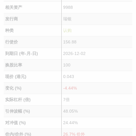
相关资产
9988
发行商
瑞银
种类
认购
行使价
156.88
到期日 (年-月-日)
2026-12-02
换股比率
100
现价 (港元)
0.043
变化 (%)
-4.44%
实际杠杆 (倍)
7倍
引伸波幅 (%)
48.05%
对冲值 (%)
24.44%
价内/价外 (%)
26.7% 价外