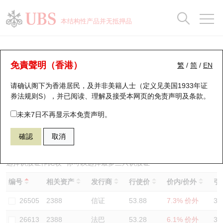
正股数据及市场统计
认股证分析仪
牛熊证分析仪
轮证市场统计
港股通资金流
瑞银轮证教室
认股证
牛熊证
本结构性产品并无抵押品
认股证搜寻
表现
图搜牛熊
表现
十大成交
港股通资金流
十大成交
瑞银轮证教室
认股证分析仪
瑞银认股证一览
街货统计
街货统计
十大升幅/跌幅
正股分析仪
持股比重
每月轮证大市专题
牛熊全景快搜
免責聲明（香港）
繁
/
简
/
EN
表现
街货统计
比较
请确认阁下为香港居民，及并非美籍人士（定义见美国1933年证
新发行瑞银认股证
比较
牛熊证搜寻
比较
十大认股证成交分布
二十大活跃股份
显示所有持股比重
轮证专栏
券法规则S），并已阅读、理解及接受本网页的
免责声明及条款
。
即将到期认股证
牛熊证街货分布图
十天股证占大市成交
恒指成份股
讲座及教育短片
27052 瑞银
认购
未来7日不再显示本免责声明。
2388 中银香港
確認
取消
认股证到期结算价查找
正股牛熊证列表
资金流
国指成份股
认股证投资者教育
认股证分析仪
新发行瑞银牛熊证
街货统计
科指成份股
牛熊证投资者教育
选择认股证作比较
*你可以选择最多
三
只认股证
编号
相关资产
发行商
行使价
价内/价外
引
认股证速算机
已收回牛熊证剩余价值
三十大平均引伸波幅
相关资产沽空
认股证牛熊证常问问题
26505
2388
信证
53.88
7.3% 价外
32
引伸波幅比较图
即将到期牛熊证
业绩及经济日历
26613
2388
法巴
53.28
6.1% 价外
34