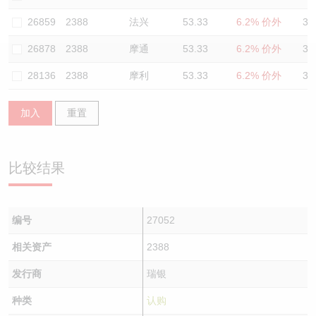
认股证/牛熊证日志
牛熊证到期结算价查找
中资ETFs溢价比较
26859
2388
法兴
53.33
6.2% 价外
32
26878
2388
摩通
53.33
6.2% 价外
33
认股证文件及公告
牛熊证分析仪
AH 股价对照
28136
2388
摩利
53.33
6.2% 价外
32
认股证文件及公告 (瑞信)
牛熊证速算机
即市板块表现
加入
重置
牛熊证文件及公告
ADR
牛熊证文件及公告 (瑞信)
收市竞价变化
比较结果
编号
27052
相关资产
2388
发行商
瑞银
种类
认购