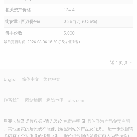
相关资产价格
124.4
街货量 (百万份/%)
0.36百万 (0.36%)
每手份数
5,000
最后更新时间:
2026-08-06 16:20
(15分锺延迟)
返回页顶
English
简体中文
繁体中文
联系我们
网站地图
私隐声明
ubs.com
重要法律及槼管数据 -请先阅读
免责声明
及
具体香港产品免责声明
。其他国家的居民或不能使用这些网站的产品及服务。 进一步数据请
参阅有关个别服务的销售限制。报价或数据的发送可能因为数据提供