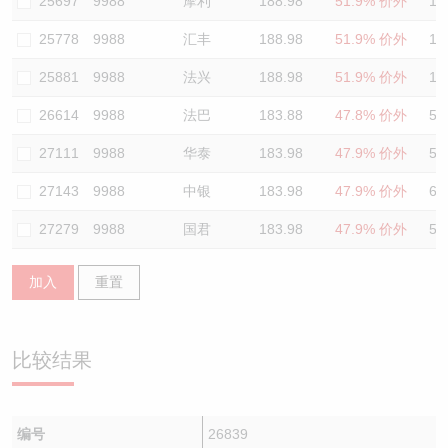
25697
9988
摩利
188.98
51.9% 价外
11
25778
9988
汇丰
188.98
51.9% 价外
11
25881
9988
法兴
188.98
51.9% 价外
11
26614
9988
法巴
183.88
47.8% 价外
54
27111
9988
华泰
183.98
47.9% 价外
59
27143
9988
中银
183.98
47.9% 价外
63
27279
9988
国君
183.98
47.9% 价外
58
加入
重置
比较结果
编号
26839