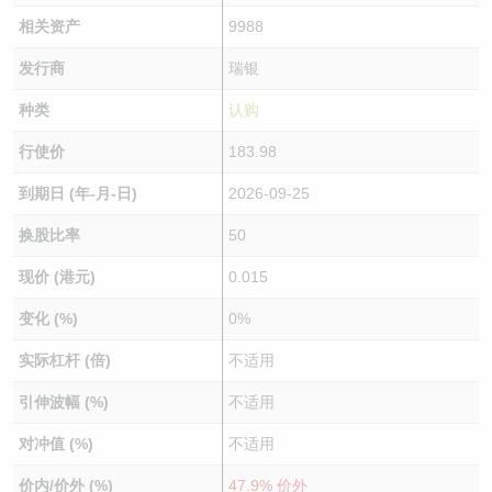
相关资产
9988
发行商
瑞银
种类
认购
行使价
183.98
到期日 (年-月-日)
2026-09-25
换股比率
50
现价 (港元)
0.015
变化 (%)
0%
实际杠杆 (倍)
不适用
引伸波幅 (%)
不适用
对冲值 (%)
不适用
价内/价外 (%)
47.9% 价外