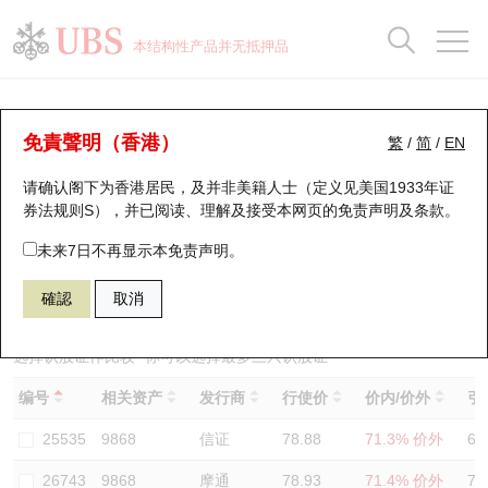
正股数据及市场统计
认股证分析仪
牛熊证分析仪
轮证市场统计
港股通资金流
瑞银轮证教室
认股证
牛熊证
本结构性产品并无抵押品
认股证搜寻
表现
图搜牛熊
表现
十大成交
港股通资金流
十大成交
瑞银轮证教室
认股证分析仪
瑞银认股证一览
街货统计
街货统计
十大升幅/跌幅
正股分析仪
持股比重
每月轮证大市专题
牛熊全景快搜
免責聲明（香港）
繁
/
简
/
EN
表现
街货统计
比较
请确认阁下为香港居民，及并非美籍人士（定义见美国1933年证
新发行瑞银认股证
比较
牛熊证搜寻
比较
十大认股证成交分布
二十大活跃股份
显示所有持股比重
轮证专栏
券法规则S），并已阅读、理解及接受本网页的
免责声明及条款
。
即将到期认股证
牛熊证街货分布图
十天股证占大市成交
恒指成份股
讲座及教育短片
26837 瑞银
认购
未来7日不再显示本免责声明。
9868 小鹏汽车
確認
取消
认股证到期结算价查找
正股牛熊证列表
资金流
国指成份股
认股证投资者教育
认股证分析仪
新发行瑞银牛熊证
街货统计
科指成份股
牛熊证投资者教育
选择认股证作比较
*你可以选择最多
三
只认股证
编号
相关资产
发行商
行使价
价内/价外
引
认股证速算机
已收回牛熊证剩余价值
三十大平均引伸波幅
相关资产沽空
认股证牛熊证常问问题
25535
9868
信证
78.88
71.3% 价外
66
引伸波幅比较图
即将到期牛熊证
业绩及经济日历
26743
9868
摩通
78.93
71.4% 价外
71