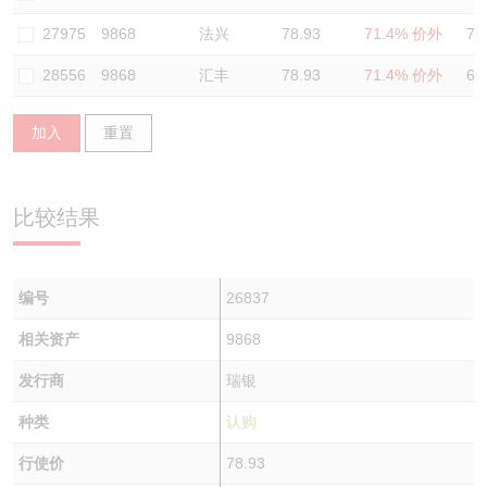
认股证/牛熊证日志
牛熊证到期结算价查找
中资ETFs溢价比较
27975
9868
法兴
78.93
71.4% 价外
71
28556
9868
汇丰
78.93
71.4% 价外
69
认股证文件及公告
牛熊证分析仪
AH 股价对照
加入
重置
认股证文件及公告 (瑞信)
牛熊证速算机
即市板块表现
牛熊证文件及公告
ADR
比较结果
牛熊证文件及公告 (瑞信)
收市竞价变化
编号
26837
相关资产
9868
发行商
瑞银
种类
认购
行使价
78.93