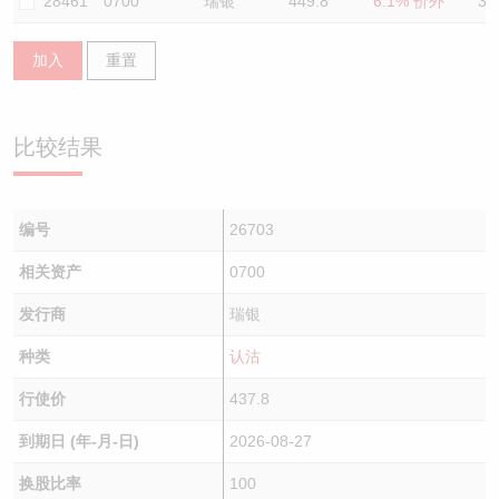
28461
0700
瑞银
449.8
6.1% 价外
37
加入
重置
比较结果
编号
26703
相关资产
0700
发行商
瑞银
种类
认沽
行使价
437.8
到期日 (年-月-日)
2026-08-27
换股比率
100