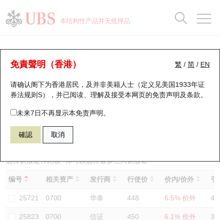
正股数据及市场统计
认股证分析仪
牛熊证分析仪
轮证市场统计
港股通资金流
瑞银轮证教室
认股证
牛熊证
本结构性产品并无抵押品
认股证搜寻
表现
图搜牛熊
表现
十大成交
港股通资金流
十大成交
瑞银轮证教室
认股证分析仪
瑞银认股证一览
街货统计
街货统计
十大升幅/跌幅
正股分析仪
持股比重
每月轮证大市专题
牛熊全景快搜
免責聲明（香港）
繁
/
简
/
EN
表现
街货统计
比较
请确认阁下为香港居民，及并非美籍人士（定义见美国1933年证
新发行瑞银认股证
比较
牛熊证搜寻
比较
十大认股证成交分布
二十大活跃股份
显示所有持股比重
轮证专栏
券法规则S），并已阅读、理解及接受本网页的
免责声明及条款
。
即将到期认股证
牛熊证街货分布图
十天股证占大市成交
恒指成份股
讲座及教育短片
26703 瑞银
认沽
未来7日不再显示本免责声明。
0700 腾讯控股
確認
取消
认股证到期结算价查找
正股牛熊证列表
资金流
国指成份股
认股证投资者教育
认股证分析仪
新发行瑞银牛熊证
街货统计
科指成份股
牛熊证投资者教育
选择认股证作比较
*你可以选择最多
三
只认股证
编号
相关资产
发行商
行使价
价内/价外
引
认股证速算机
已收回牛熊证剩余价值
三十大平均引伸波幅
相关资产沽空
认股证牛熊证常问问题
25721
0700
华泰
448
6.5% 价外
40
引伸波幅比较图
即将到期牛熊证
业绩及经济日历
25823
0700
信证
450
6.1% 价外
32