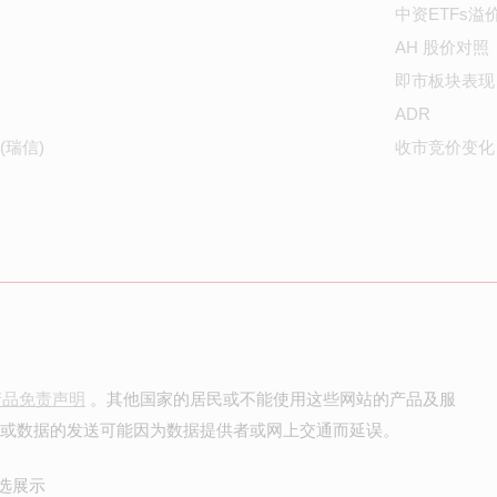
中资ETFs溢
AH 股价对照
即市板块表现
ADR
(瑞信)
收市竞价变化
产品免责声明
。其他国家的居民或不能使用这些网站的产品及服
价或数据的发送可能因为数据提供者或网上交通而延误。
选展示