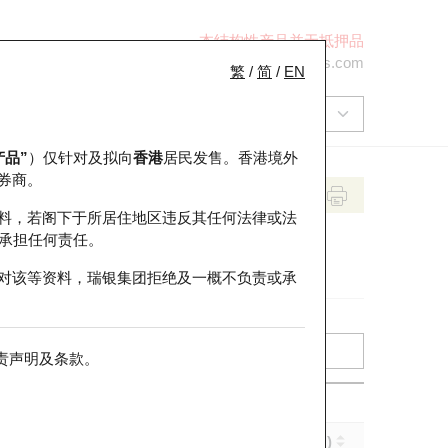
本结构性产品并无抵押品
+852 2971 6668
ol-hkwarrants@ubs.com
繁
/
简
/
EN
产品”
）仅针对及拟向
香港
居民发售。香港境外
券商。
料，若阁下于所居住地区违反其任何法律或法
承担任何责任。
对该等资料，瑞银集团拒绝及一概不负责或承
责声明及条款
。
引伸波幅 (%)
到期日 (年-月-日)