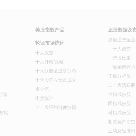
美股指数产品
正股数据及
港股通资金流
轮证市场统计
十大成交
十大成交
持股比重
十大升幅/跌幅
显示所有持
十大认股证成交分布
正股分析仪
十天股证占大市成交
二十大活跃股
资金流
价值
恒指成份股
街货统计
国指成份股
三十大平均引伸波幅
查找
科指成份股
相关资产沽空
业绩及经济日