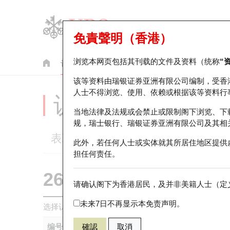
免責聲明（香港）
浏览本网页包括其刊载的文件及资料（统称
“
认股证
牛熊证
美股指数产品
轮证市场统计
该等资料由瑞银证券亚洲有限公司编制，受香
人士不得浏览、使用、依赖或根据该等资料行
认股证分析仪
当地法律及法规或会禁止或限制阁下浏览、下
规，瑞士银行、瑞银证券亚洲有限公司及其相
表现
街货统计
比较
此外，若任何人士或实体就其所居住地区提供
担任何责任。
26528 瑞银
认购
请确认阁下为香港居民，及并非美籍人士（定义
3690 美团
未来7日不再显示本免责声明。
选择认股证作比较
*你可以选择最多
五
只认股证
编号
確認
取消
相关资产
发