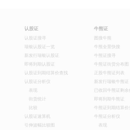
认股证
牛熊证
认股证搜寻
图搜牛熊
瑞银认股证一览
牛熊全景快搜
新发行瑞银认股证
牛熊证搜寻
即将到期认股证
牛熊证街货分布图
认股证到期结算价查找
正股牛熊证列表
认股证分析仪
新发行瑞银牛熊证
表现
已收回牛熊证剩余
街货统计
即将到期牛熊证
比较
牛熊证到期结算价
认股证速算机
牛熊证分析仪
引伸波幅比较图
表现