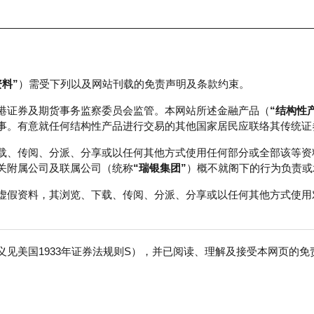
资料”
）需受下列以及网站刊载的免责声明及条款约束。
正股数据及市场统计
瑞银轮证教室
港证券及期货事务监察委员会监管。本网站所述金融产品（
“结构性
事。有意就任何结构性产品进行交易的其他国家居民应联络其传统证
载、传阅、分派、分享或以任何其他方式使用任何部分或全部该等资
关附属公司及联属公司（统称
“瑞银集团”
）概不就阁下的行为负责或
虚假资料，其浏览、下载、传阅、分派、分享或以任何其他方式使用
见美国1933年证券法规则S），并已阅读、理解及接受本网页的
免
行商
行使价
价内/价外