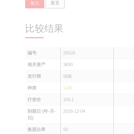
加入
重置
比较结果
编号
26528
相关资产
3690
发行商
瑞银
种类
认购
行使价
100.1
到期日 (年-月-
2026-12-04
日)
换股比率
50