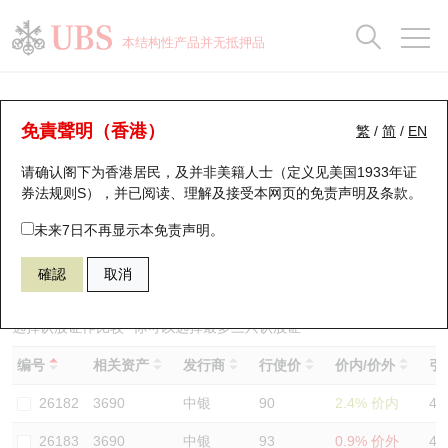
正股数据及市场统计
认股证分析仪
牛熊证分析仪
轮证市场统计
港股通资金流
瑞银轮证教室
认股证
牛熊证
本结构性产品并无抵押品
认股证搜寻
表现
图搜牛熊
表现
十大成交
港股通资金流
十大成交
瑞银轮证教室
认股证分析仪
瑞银认股证一览
街货统计
街货统计
十大升幅/跌幅
正股分析仪
持股比重
每月轮证大市专题
牛熊全景快搜
免責聲明（香港）
繁
/
简
/
EN
表现
街货统计
比较
请确认阁下为香港居民，及并非美籍人士（定义见美国1933年证
新发行瑞银认股证
比较
牛熊证搜寻
比较
十大认股证成交分布
二十大活跃股份
显示所有持股比重
轮证专栏
券法规则S），并已阅读、理解及接受本网页的
免责声明及条款
。
即将到期认股证
牛熊证街货分布图
十天股证占大市成交
恒指成份股
讲座及教育短片
26527 瑞银
认购
未来7日不再显示本免责声明。
3690 美团
確認
取消
认股证到期结算价查找
正股牛熊证列表
资金流
国指成份股
认股证投资者教育
认股证分析仪
新发行瑞银牛熊证
街货统计
科指成份股
牛熊证投资者教育
选择认股证作比较
*你可以选择最多
三
只认股证
编号
相关资产
发行商
行使价
价内/价外
引
认股证速算机
已收回牛熊证剩余价值
三十大平均引伸波幅
相关资产沽空
认股证牛熊证常问问题
26182
3690
中银
90
2.4% 价内
41
引伸波幅比较图
即将到期牛熊证
业绩及经济日历
26183
3690
中银
93
0.9% 价外
42