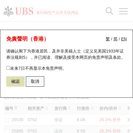
正股数据及市场统计
认股证分析仪
牛熊证分析仪
轮证市场统计
港股通资金流
瑞银轮证教室
认股证
牛熊证
本结构性产品并无抵押品
认股证搜寻
表现
图搜牛熊
表现
十大成交
港股通资金流
十大成交
瑞银轮证教室
认股证分析仪
瑞银认股证一览
街货统计
街货统计
十大升幅/跌幅
正股分析仪
持股比重
每月轮证大市专题
牛熊全景快搜
免責聲明（香港）
繁
/
简
/
EN
表现
街货统计
比较
请确认阁下为香港居民，及并非美籍人士（定义见美国1933年证
新发行瑞银认股证
比较
牛熊证搜寻
比较
十大认股证成交分布
二十大活跃股份
显示所有持股比重
轮证专栏
券法规则S），并已阅读、理解及接受本网页的
免责声明及条款
。
即将到期认股证
牛熊证街货分布图
十天股证占大市成交
恒指成份股
讲座及教育短片
26008 瑞银
认购
未来7日不再显示本免责声明。
0762 中国联通
確認
取消
认股证到期结算价查找
正股牛熊证列表
资金流
国指成份股
认股证投资者教育
认股证分析仪
新发行瑞银牛熊证
街货统计
科指成份股
牛熊证投资者教育
选择认股证作比较
*你可以选择最多
三
只认股证
编号
相关资产
发行商
行使价
价内/价外
引
认股证速算机
已收回牛熊证剩余价值
三十大平均引伸波幅
相关资产沽空
认股证牛熊证常问问题
25530
0762
信证
8.08
26.3% 价外
36
引伸波幅比较图
即将到期牛熊证
业绩及经济日历
25885
0762
法兴
8.09
26.5% 价外
38