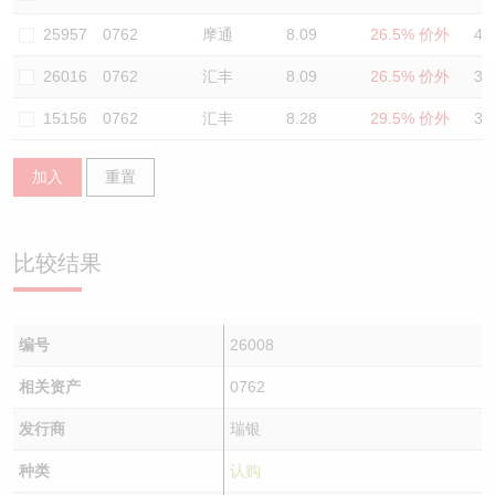
认股证/牛熊证日志
牛熊证到期结算价查找
中资ETFs溢价比较
25957
0762
摩通
8.09
26.5% 价外
41
26016
0762
汇丰
8.09
26.5% 价外
38
认股证文件及公告
牛熊证分析仪
AH 股价对照
15156
0762
汇丰
8.28
29.5% 价外
37
认股证文件及公告 (瑞信)
牛熊证速算机
即市板块表现
加入
重置
牛熊证文件及公告
ADR
牛熊证文件及公告 (瑞信)
收市竞价变化
比较结果
编号
26008
相关资产
0762
发行商
瑞银
种类
认购