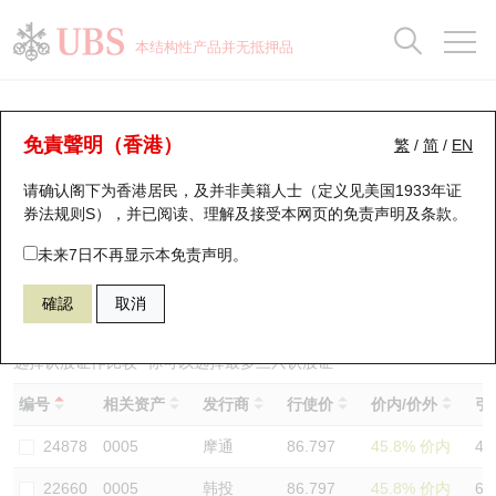
正股数据及市场统计
认股证分析仪
牛熊证分析仪
轮证市场统计
港股通资金流
瑞银轮证教室
认股证
牛熊证
本结构性产品并无抵押品
认股证搜寻
表现
图搜牛熊
表现
十大成交
港股通资金流
十大成交
瑞银轮证教室
认股证分析仪
瑞银认股证一览
街货统计
街货统计
十大升幅/跌幅
正股分析仪
持股比重
每月轮证大市专题
牛熊全景快搜
免責聲明（香港）
繁
/
简
/
EN
表现
街货统计
比较
请确认阁下为香港居民，及并非美籍人士（定义见美国1933年证
新发行瑞银认股证
比较
牛熊证搜寻
比较
十大认股证成交分布
二十大活跃股份
显示所有持股比重
轮证专栏
券法规则S），并已阅读、理解及接受本网页的
免责声明及条款
。
即将到期认股证
牛熊证街货分布图
十天股证占大市成交
恒指成份股
讲座及教育短片
25877 瑞银
认购
未来7日不再显示本免责声明。
0005 汇丰控股
確認
取消
认股证到期结算价查找
正股牛熊证列表
资金流
国指成份股
认股证投资者教育
认股证分析仪
新发行瑞银牛熊证
街货统计
科指成份股
牛熊证投资者教育
选择认股证作比较
*你可以选择最多
三
只认股证
编号
相关资产
发行商
行使价
价内/价外
引
认股证速算机
已收回牛熊证剩余价值
三十大平均引伸波幅
相关资产沽空
认股证牛熊证常问问题
24878
0005
摩通
86.797
45.8% 价内
43
引伸波幅比较图
即将到期牛熊证
业绩及经济日历
22660
0005
韩投
86.797
45.8% 价内
60