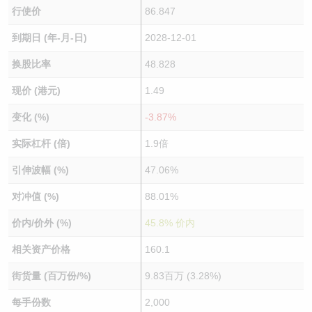
行使价
86.847
到期日 (年-月-日)
2028-12-01
换股比率
48.828
现价 (港元)
1.49
变化 (%)
-3.87%
实际杠杆 (倍)
1.9倍
引伸波幅 (%)
47.06%
对冲值 (%)
88.01%
价内/价外 (%)
45.8% 价内
相关资产价格
160.1
街货量 (百万份/%)
9.83百万 (3.28%)
每手份数
2,000