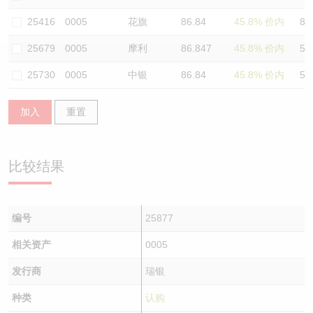
认股证/牛熊证日志
牛熊证到期结算价查找
中资ETFs溢价比较
25416
0005
花旗
86.84
45.8% 价内
85
25679
0005
摩利
86.847
45.8% 价内
50
认股证文件及公告
牛熊证分析仪
AH 股价对照
25730
0005
中银
86.84
45.8% 价内
52
认股证文件及公告 (瑞信)
牛熊证速算机
即市板块表现
加入
重置
牛熊证文件及公告
ADR
牛熊证文件及公告 (瑞信)
收市竞价变化
比较结果
编号
25877
相关资产
0005
发行商
瑞银
种类
认购