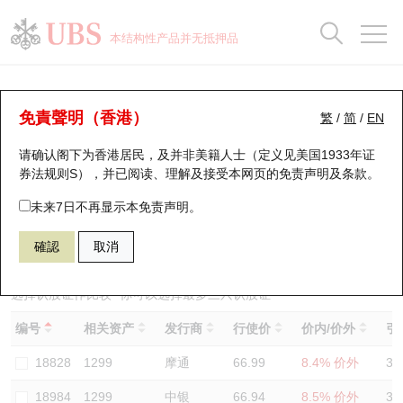
正股数据及市场统计
认股证分析仪
牛熊证分析仪
轮证市场统计
港股通资金流
瑞银轮证教室
认股证
牛熊证
本结构性产品并无抵押品
认股证搜寻
表现
图搜牛熊
表现
十大成交
港股通资金流
十大成交
瑞银轮证教室
认股证分析仪
瑞银认股证一览
街货统计
街货统计
十大升幅/跌幅
正股分析仪
持股比重
每月轮证大市专题
牛熊全景快搜
免責聲明（香港）
繁
/
简
/
EN
表现
街货统计
比较
请确认阁下为香港居民，及并非美籍人士（定义见美国1933年证
新发行瑞银认股证
比较
牛熊证搜寻
比较
十大认股证成交分布
二十大活跃股份
显示所有持股比重
轮证专栏
券法规则S），并已阅读、理解及接受本网页的
免责声明及条款
。
即将到期认股证
牛熊证街货分布图
十天股证占大市成交
恒指成份股
讲座及教育短片
19351 瑞银
认沽
未来7日不再显示本免责声明。
1299 友邦保险
確認
取消
认股证到期结算价查找
正股牛熊证列表
资金流
国指成份股
认股证投资者教育
认股证分析仪
新发行瑞银牛熊证
街货统计
科指成份股
牛熊证投资者教育
选择认股证作比较
*你可以选择最多
三
只认股证
编号
相关资产
发行商
行使价
价内/价外
引
认股证速算机
已收回牛熊证剩余价值
三十大平均引伸波幅
相关资产沽空
认股证牛熊证常问问题
18828
1299
摩通
66.99
8.4% 价外
33
引伸波幅比较图
即将到期牛熊证
业绩及经济日历
18984
1299
中银
66.94
8.5% 价外
35