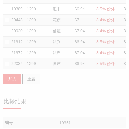
认股证/牛熊证日志
牛熊证到期结算价查找
中资ETFs溢价比较
19389
1299
汇丰
66.94
8.5% 价外
34
20448
1299
花旗
67
8.4% 价外
32
认股证文件及公告
牛熊证分析仪
AH 股价对照
20920
1299
信证
67.04
8.4% 价外
34
认股证文件及公告 (瑞信)
牛熊证速算机
即市板块表现
21912
1299
法兴
66.94
8.5% 价外
34
牛熊证文件及公告
ADR
21972
1299
法巴
67.04
8.4% 价外
32
22034
1299
国君
66.94
8.5% 价外
34
牛熊证文件及公告 (瑞信)
收市竞价变化
加入
重置
比较结果
编号
19351