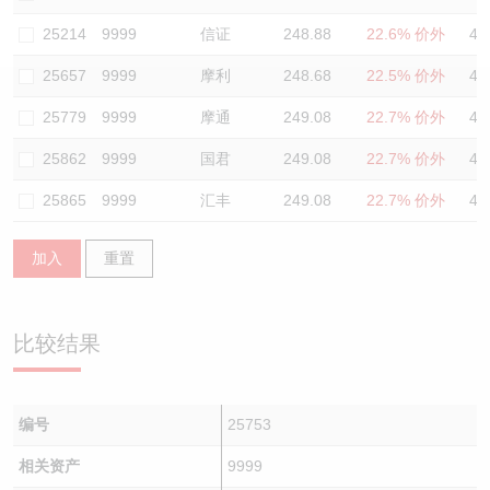
认股证/牛熊证日志
牛熊证到期结算价查找
中资ETFs溢价比较
25214
9999
信证
248.88
22.6% 价外
48
25657
9999
摩利
248.68
22.5% 价外
46
认股证文件及公告
牛熊证分析仪
AH 股价对照
25779
9999
摩通
249.08
22.7% 价外
46
认股证文件及公告 (瑞信)
牛熊证速算机
即市板块表现
25862
9999
国君
249.08
22.7% 价外
45
牛熊证文件及公告
ADR
25865
9999
汇丰
249.08
22.7% 价外
47
牛熊证文件及公告 (瑞信)
收市竞价变化
加入
重置
比较结果
编号
25753
相关资产
9999