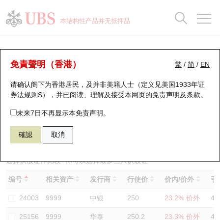
正股数据及市场统计
认股证分析仪
牛熊证分析仪
轮证市场统计
港股通资金流
瑞银轮证教室
认股证
牛熊证
本结构性产品并无抵押品
认股证搜寻
表现
图搜牛熊
表现
十大成交
港股通资金流
十大成交
瑞银轮证教室
认股证分析仪
瑞银认股证一览
街货统计
街货统计
十大升幅/跌幅
正股分析仪
持股比重
每月轮证大市专题
牛熊全景快搜
免責聲明（香港）
繁
/
简
/
EN
表现
街货统计
比较
请确认阁下为香港居民，及并非美籍人士（定义见美国1933年证
新发行瑞银认股证
比较
牛熊证搜寻
比较
十大认股证成交分布
二十大活跃股份
显示所有持股比重
轮证专栏
券法规则S），并已阅读、理解及接受本网页的
免责声明及条款
。
即将到期认股证
牛熊证街货分布图
十天股证占大市成交
恒指成份股
讲座及教育短片
25753 瑞银
认购
未来7日不再显示本免责声明。
9999 网易
確認
取消
认股证到期结算价查找
正股牛熊证列表
资金流
国指成份股
认股证投资者教育
认股证分析仪
新发行瑞银牛熊证
街货统计
科指成份股
牛熊证投资者教育
选择认股证作比较
*你可以选择最多
三
只认股证
编号
相关资产
发行商
行使价
价内/价外
引
认股证速算机
已收回牛熊证剩余价值
三十大平均引伸波幅
相关资产沽空
认股证牛熊证常问问题
24003
9999
中银
250
23.2% 价外
44
引伸波幅比较图
即将到期牛熊证
业绩及经济日历
25156
9999
华泰
250.2
23.3% 价外
46