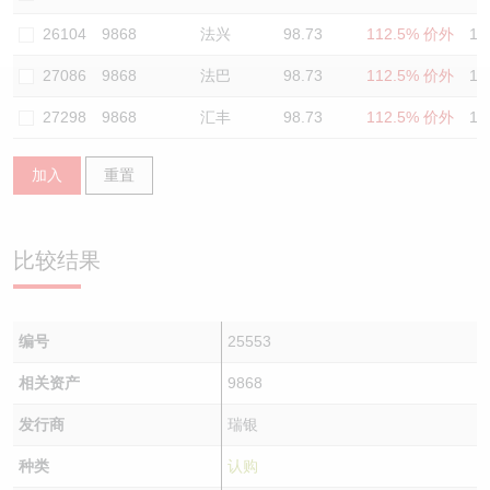
认股证/牛熊证日志
牛熊证到期结算价查找
中资ETFs溢价比较
26104
9868
法兴
98.73
112.5% 价外
12
27086
9868
法巴
98.73
112.5% 价外
13
认股证文件及公告
牛熊证分析仪
AH 股价对照
27298
9868
汇丰
98.73
112.5% 价外
12
认股证文件及公告 (瑞信)
牛熊证速算机
即市板块表现
加入
重置
牛熊证文件及公告
ADR
牛熊证文件及公告 (瑞信)
收市竞价变化
比较结果
编号
25553
相关资产
9868
发行商
瑞银
种类
认购