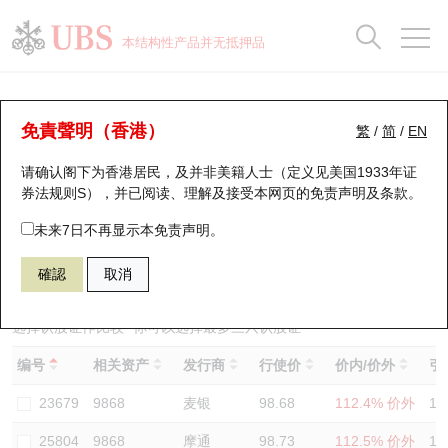
正股数据及市场统计
认股证分析仪
牛熊证分析仪
轮证市场统计
港股通资金流
瑞银轮证教室
认股证
牛熊证
本结构性产品并无抵押品
认股证搜寻
表现
图搜牛熊
表现
十大成交
港股通资金流
十大成交
瑞银轮证教室
认股证分析仪
瑞银认股证一览
街货统计
街货统计
十大升幅/跌幅
正股分析仪
持股比重
每月轮证大市专题
牛熊全景快搜
免責聲明（香港）
繁
/
简
/
EN
表现
街货统计
比较
请确认阁下为香港居民，及并非美籍人士（定义见美国1933年证
新发行瑞银认股证
比较
牛熊证搜寻
比较
十大认股证成交分布
二十大活跃股份
显示所有持股比重
轮证专栏
券法规则S），并已阅读、理解及接受本网页的
免责声明及条款
。
即将到期认股证
牛熊证街货分布图
十天股证占大市成交
恒指成份股
讲座及教育短片
25553 瑞银
认购
未来7日不再显示本免责声明。
9868 小鹏汽车
確認
取消
认股证到期结算价查找
正股牛熊证列表
资金流
国指成份股
认股证投资者教育
认股证分析仪
新发行瑞银牛熊证
街货统计
科指成份股
牛熊证投资者教育
选择认股证作比较
*你可以选择最多
三
只认股证
编号
相关资产
发行商
行使价
价内/价外
引
认股证速算机
已收回牛熊证剩余价值
三十大平均引伸波幅
相关资产沽空
认股证牛熊证常问问题
23679
9868
麦银
98.68
112.4% 价外
12
引伸波幅比较图
即将到期牛熊证
业绩及经济日历
25804
9868
摩通
98.73
112.5% 价外
12