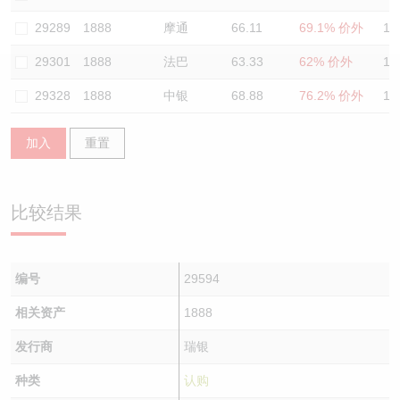
认股证/牛熊证日志
牛熊证到期结算价查找
中资ETFs溢价比较
29289
1888
摩通
66.11
69.1% 价外
11
29301
1888
法巴
63.33
62% 价外
11
认股证文件及公告
牛熊证分析仪
AH 股价对照
29328
1888
中银
68.88
76.2% 价外
12
认股证文件及公告 (瑞信)
牛熊证速算机
即市板块表现
加入
重置
牛熊证文件及公告
ADR
牛熊证文件及公告 (瑞信)
收市竞价变化
比较结果
编号
29594
相关资产
1888
发行商
瑞银
种类
认购