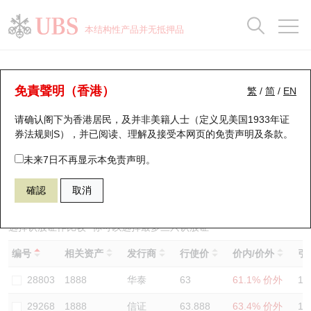
正股数据及市场统计
认股证分析仪
牛熊证分析仪
轮证市场统计
港股通资金流
瑞银轮证教室
认股证
牛熊证
本结构性产品并无抵押品
认股证搜寻
表现
图搜牛熊
表现
十大成交
港股通资金流
十大成交
瑞银轮证教室
认股证分析仪
瑞银认股证一览
街货统计
街货统计
十大升幅/跌幅
正股分析仪
持股比重
每月轮证大市专题
牛熊全景快搜
免責聲明（香港）
繁
/
简
/
EN
表现
街货统计
比较
请确认阁下为香港居民，及并非美籍人士（定义见美国1933年证
新发行瑞银认股证
比较
牛熊证搜寻
比较
十大认股证成交分布
二十大活跃股份
显示所有持股比重
轮证专栏
券法规则S），并已阅读、理解及接受本网页的
免责声明及条款
。
即将到期认股证
牛熊证街货分布图
十天股证占大市成交
恒指成份股
讲座及教育短片
29594 瑞银
认购
未来7日不再显示本免责声明。
1888 建滔积层板
確認
取消
认股证到期结算价查找
正股牛熊证列表
资金流
国指成份股
认股证投资者教育
认股证分析仪
新发行瑞银牛熊证
街货统计
科指成份股
牛熊证投资者教育
选择认股证作比较
*你可以选择最多
三
只认股证
编号
相关资产
发行商
行使价
价内/价外
引
认股证速算机
已收回牛熊证剩余价值
三十大平均引伸波幅
相关资产沽空
认股证牛熊证常问问题
28803
1888
华泰
63
61.1% 价外
12
引伸波幅比较图
即将到期牛熊证
业绩及经济日历
29268
1888
信证
63.888
63.4% 价外
10