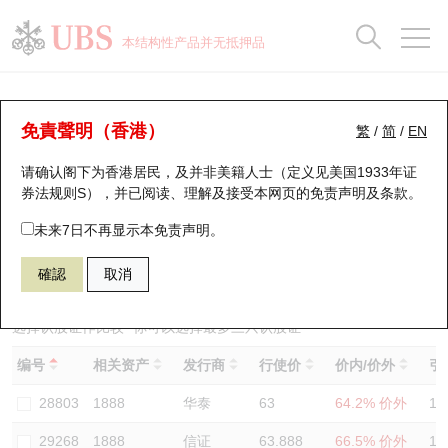
正股数据及市场统计
认股证分析仪
牛熊证分析仪
轮证市场统计
港股通资金流
瑞银轮证教室
认股证
牛熊证
本结构性产品并无抵押品
认股证搜寻
表现
图搜牛熊
表现
十大成交
港股通资金流
十大成交
瑞银轮证教室
认股证分析仪
瑞银认股证一览
街货统计
街货统计
十大升幅/跌幅
正股分析仪
持股比重
每月轮证大市专题
牛熊全景快搜
免責聲明（香港）
繁
/
简
/
EN
表现
街货统计
比较
请确认阁下为香港居民，及并非美籍人士（定义见美国1933年证
新发行瑞银认股证
比较
牛熊证搜寻
比较
十大认股证成交分布
二十大活跃股份
显示所有持股比重
轮证专栏
券法规则S），并已阅读、理解及接受本网页的
免责声明及条款
。
即将到期认股证
牛熊证街货分布图
十天股证占大市成交
恒指成份股
讲座及教育短片
29594 瑞银
认购
未来7日不再显示本免责声明。
1888 建滔积层板
確認
取消
认股证到期结算价查找
正股牛熊证列表
资金流
国指成份股
认股证投资者教育
认股证分析仪
新发行瑞银牛熊证
街货统计
科指成份股
牛熊证投资者教育
选择认股证作比较
*你可以选择最多
三
只认股证
编号
相关资产
发行商
行使价
价内/价外
引
认股证速算机
已收回牛熊证剩余价值
三十大平均引伸波幅
相关资产沽空
认股证牛熊证常问问题
28803
1888
华泰
63
64.2% 价外
12
引伸波幅比较图
即将到期牛熊证
业绩及经济日历
29268
1888
信证
63.888
66.5% 价外
11