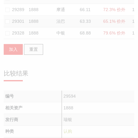
认股证/牛熊证日志
牛熊证到期结算价查找
中资ETFs溢价比较
29289
1888
摩通
66.11
72.3% 价外
11
29301
1888
法巴
63.33
65.1% 价外
11
认股证文件及公告
牛熊证分析仪
AH 股价对照
29328
1888
中银
68.88
79.6% 价外
12
认股证文件及公告 (瑞信)
牛熊证速算机
即市板块表现
加入
重置
牛熊证文件及公告
ADR
牛熊证文件及公告 (瑞信)
收市竞价变化
比较结果
编号
29594
相关资产
1888
发行商
瑞银
种类
认购