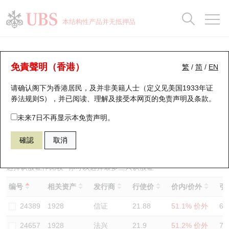
正股数据及市场统计
认股证分析仪
牛熊证分析仪
轮证市场统计
港股通资金流
瑞银轮证教室
认股证
牛熊证
本结构性产品并无抵押品
认股证搜寻
表现
图搜牛熊
表现
十大成交
港股通资金流
十大成交
瑞银轮证教室
认股证分析仪
瑞银认股证一览
街货统计
街货统计
十大升幅/跌幅
正股分析仪
持股比重
每月轮证大市专题
牛熊全景快搜
免責聲明（香港）
繁
/
简
/
EN
表现
街货统计
比较
请确认阁下为香港居民，及并非美籍人士（定义见美国1933年证
新发行瑞银认股证
比较
牛熊证搜寻
比较
十大认股证成交分布
二十大活跃股份
显示所有持股比重
轮证专栏
券法规则S），并已阅读、理解及接受本网页的
免责声明及条款
。
即将到期认股证
牛熊证街货分布图
十天股证占大市成交
恒指成份股
讲座及教育短片
24992 瑞银
认购
未来7日不再显示本免责声明。
1928 金沙中国有限公司
確認
取消
认股证到期结算价查找
正股牛熊证列表
资金流
国指成份股
认股证投资者教育
认股证分析仪
新发行瑞银牛熊证
街货统计
科指成份股
牛熊证投资者教育
选择认股证作比较
*你可以选择最多
三
只认股证
编号
相关资产
发行商
行使价
价内/价外
引
认股证速算机
已收回牛熊证剩余价值
三十大平均引伸波幅
相关资产沽空
认股证牛熊证常问问题
24389
1928
信证
21.88
51.1% 价外
67
引伸波幅比较图
即将到期牛熊证
业绩及经济日历
24657
1928
法兴
21.9
51.2% 价外
72