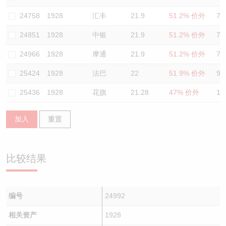
认股证/牛熊证日志
牛熊证到期结算价查找
中资ETFs溢价比较
24758
1928
汇丰
21.9
51.2% 价外
72
24851
1928
中银
21.9
51.2% 价外
72
认股证文件及公告
牛熊证分析仪
AH 股价对照
24966
1928
摩通
21.9
51.2% 价外
72
认股证文件及公告 (瑞信)
牛熊证速算机
即市板块表现
25424
1928
法巴
22
51.9% 价外
93
牛熊证文件及公告
ADR
25436
1928
花旗
21.28
47% 价外
10
牛熊证文件及公告 (瑞信)
收市竞价变化
加入
重置
比较结果
编号
24992
相关资产
1928