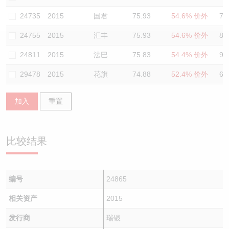
认股证/牛熊证日志
牛熊证到期结算价查找
中资ETFs溢价比较
24735
2015
国君
75.93
54.6% 价外
78
24755
2015
汇丰
75.93
54.6% 价外
86
认股证文件及公告
牛熊证分析仪
AH 股价对照
24811
2015
法巴
75.83
54.4% 价外
93
认股证文件及公告 (瑞信)
牛熊证速算机
即市板块表现
29478
2015
花旗
74.88
52.4% 价外
65
牛熊证文件及公告
ADR
加入
重置
牛熊证文件及公告 (瑞信)
收市竞价变化
比较结果
编号
24865
相关资产
2015
发行商
瑞银