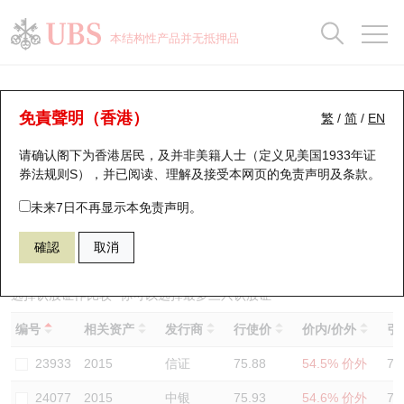
正股数据及市场统计
认股证分析仪
牛熊证分析仪
轮证市场统计
港股通资金流
瑞银轮证教室
认股证
牛熊证
本结构性产品并无抵押品
认股证搜寻
表现
图搜牛熊
表现
十大成交
港股通资金流
十大成交
瑞银轮证教室
认股证分析仪
瑞银认股证一览
街货统计
街货统计
十大升幅/跌幅
正股分析仪
持股比重
每月轮证大市专题
牛熊全景快搜
免責聲明（香港）
繁
/
简
/
EN
表现
街货统计
比较
请确认阁下为香港居民，及并非美籍人士（定义见美国1933年证
新发行瑞银认股证
比较
牛熊证搜寻
比较
十大认股证成交分布
二十大活跃股份
显示所有持股比重
轮证专栏
券法规则S），并已阅读、理解及接受本网页的
免责声明及条款
。
即将到期认股证
牛熊证街货分布图
十天股证占大市成交
恒指成份股
讲座及教育短片
24865 瑞银
认购
未来7日不再显示本免责声明。
2015 理想汽车－Ｗ
確認
取消
认股证到期结算价查找
正股牛熊证列表
资金流
国指成份股
认股证投资者教育
认股证分析仪
新发行瑞银牛熊证
街货统计
科指成份股
牛熊证投资者教育
选择认股证作比较
*你可以选择最多
三
只认股证
编号
相关资产
发行商
行使价
价内/价外
引
认股证速算机
已收回牛熊证剩余价值
三十大平均引伸波幅
相关资产沽空
认股证牛熊证常问问题
23933
2015
信证
75.88
54.5% 价外
76
引伸波幅比较图
即将到期牛熊证
业绩及经济日历
24077
2015
中银
75.93
54.6% 价外
78