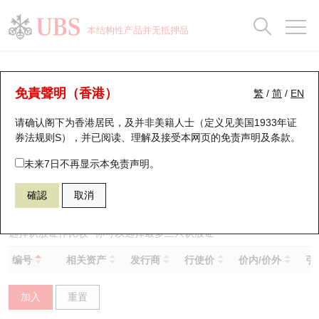
正股数据及市场统计
认股证分析仪
牛熊证分析仪
轮证市场统计
港股通资金流
瑞银轮证教室
认股证
牛熊证
本结构性产品并无抵押品
认股证搜寻
表现
图搜牛熊
表现
十大成交
港股通资金流
十大成交
瑞银轮证教室
认股证分析仪
瑞银认股证一览
街货统计
街货统计
十大升幅/跌幅
正股分析仪
持股比重
每月轮证大市专题
牛熊全景快搜
免責聲明（香港）
繁
/
简
/
EN
表现
街货统计
比较
请确认阁下为香港居民，及并非美籍人士（定义见美国1933年证
新发行瑞银认股证
比较
牛熊证搜寻
比较
十大认股证成交分布
二十大活跃股份
显示所有持股比重
轮证专栏
券法规则S），并已阅读、理解及接受本网页的
免责声明及条款
。
即将到期认股证
牛熊证街货分布图
十天股证占大市成交
恒指成份股
讲座及教育短片
24770 麦银
认购
未来7日不再显示本免责声明。
0512 远大医药
確認
取消
认股证到期结算价查找
正股牛熊证列表
资金流
国指成份股
认股证投资者教育
认股证分析仪
新发行瑞银牛熊证
街货统计
科指成份股
牛熊证投资者教育
选择认股证作比较
*你可以选择最多
三
只认股证
编号
相关资产
发行商
行使价
价内/价外
引
认股证速算机
已收回牛熊证剩余价值
三十大平均引伸波幅
相关资产沽空
认股证牛熊证常问问题
加入
重置
引伸波幅比较图
即将到期牛熊证
业绩及经济日历