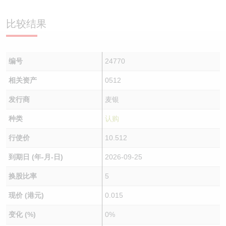
认股证/牛熊证日志
牛熊证到期结算价查找
中资ETFs溢价比较
比较结果
认股证文件及公告
牛熊证分析仪
AH 股价对照
编号
24770
认股证文件及公告 (瑞信)
牛熊证速算机
即市板块表现
相关资产
0512
牛熊证文件及公告
ADR
发行商
麦银
牛熊证文件及公告 (瑞信)
收市竞价变化
种类
认购
行使价
10.512
到期日 (年-月-日)
2026-09-25
换股比率
5
现价 (港元)
0.015
变化 (%)
0%