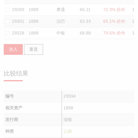
认股证/牛熊证日志
牛熊证到期结算价查找
中资ETFs溢价比较
29289
1888
摩通
66.11
72.3% 价外
11
29301
1888
法巴
63.33
65.1% 价外
11
认股证文件及公告
牛熊证分析仪
AH 股价对照
29328
1888
中银
68.88
79.6% 价外
12
认股证文件及公告 (瑞信)
牛熊证速算机
即市板块表现
加入
重置
牛熊证文件及公告
ADR
牛熊证文件及公告 (瑞信)
收市竞价变化
比较结果
编号
29594
相关资产
1888
发行商
瑞银
种类
认购