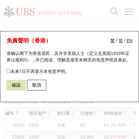
正股数据及市场统计
认股证分析仪
牛熊证分析仪
轮证市场统计
港股通资金流
瑞银轮证教室
认股证
牛熊证
本结构性产品并无抵押品
认股证搜寻
表现
图搜牛熊
表现
十大成交
港股通资金流
十大成交
瑞银轮证教室
认股证分析仪
瑞银认股证一览
街货统计
街货统计
十大升幅/跌幅
正股分析仪
持股比重
每月轮证大市专题
牛熊全景快搜
免責聲明（香港）
繁
/
简
/
EN
表现
街货统计
比较
请确认阁下为香港居民，及并非美籍人士（定义见美国1933年证
新发行瑞银认股证
比较
牛熊证搜寻
比较
十大认股证成交分布
二十大活跃股份
显示所有持股比重
轮证专栏
券法规则S），并已阅读、理解及接受本网页的
免责声明及条款
。
即将到期认股证
牛熊证街货分布图
十天股证占大市成交
恒指成份股
讲座及教育短片
29594 瑞银
认购
未来7日不再显示本免责声明。
1888 建滔积层板
確認
取消
认股证到期结算价查找
正股牛熊证列表
资金流
国指成份股
认股证投资者教育
认股证分析仪
新发行瑞银牛熊证
街货统计
科指成份股
牛熊证投资者教育
选择认股证作比较
*你可以选择最多
三
只认股证
编号
相关资产
发行商
行使价
价内/价外
引
认股证速算机
已收回牛熊证剩余价值
三十大平均引伸波幅
相关资产沽空
认股证牛熊证常问问题
28803
1888
华泰
63
64.2% 价外
12
引伸波幅比较图
即将到期牛熊证
业绩及经济日历
29268
1888
信证
63.888
66.5% 价外
11