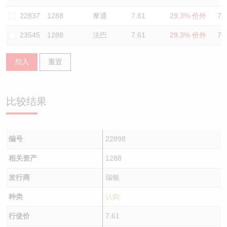
认股证/牛熊证日志
牛熊证到期结算价查找
中资ETFs溢价比较
22837
1288
摩通
7.61
29.3% 价外
72
23545
1288
法巴
7.61
29.3% 价外
72
认股证文件及公告
牛熊证分析仪
AH 股价对照
加入
重置
认股证文件及公告 (瑞信)
牛熊证速算机
即市板块表现
牛熊证文件及公告
ADR
比较结果
牛熊证文件及公告 (瑞信)
收市竞价变化
编号
22898
相关资产
1288
发行商
瑞银
种类
认购
行使价
7.61