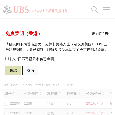
正股数据及市场统计
认股证分析仪
牛熊证分析仪
轮证市场统计
港股通资金流
瑞银轮证教室
认股证
牛熊证
本结构性产品并无抵押品
认股证搜寻
表现
图搜牛熊
表现
十大成交
港股通资金流
十大成交
瑞银轮证教室
认股证分析仪
瑞银认股证一览
街货统计
街货统计
十大升幅/跌幅
正股分析仪
持股比重
每月轮证大市专题
牛熊全景快搜
免責聲明（香港）
繁
/
简
/
EN
表现
街货统计
比较
请确认阁下为香港居民，及并非美籍人士（定义见美国1933年证
新发行瑞银认股证
比较
牛熊证搜寻
比较
十大认股证成交分布
二十大活跃股份
显示所有持股比重
轮证专栏
券法规则S），并已阅读、理解及接受本网页的
免责声明及条款
。
即将到期认股证
牛熊证街货分布图
十天股证占大市成交
恒指成份股
讲座及教育短片
22898 瑞银
认购
未来7日不再显示本免责声明。
1288 农业银行
確認
取消
认股证到期结算价查找
正股牛熊证列表
资金流
国指成份股
认股证投资者教育
认股证分析仪
新发行瑞银牛熊证
街货统计
科指成份股
牛熊证投资者教育
选择认股证作比较
*你可以选择最多
三
只认股证
编号
相关资产
发行商
行使价
价内/价外
引
认股证速算机
已收回牛熊证剩余价值
三十大平均引伸波幅
相关资产沽空
认股证牛熊证常问问题
22294
1288
华泰
7.6
29.1% 价外
55
引伸波幅比较图
即将到期牛熊证
业绩及经济日历
22802
1288
法兴
7.61
29.3% 价外
79