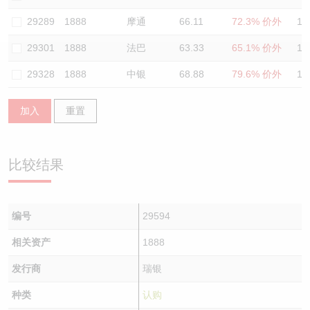
认股证/牛熊证日志
牛熊证到期结算价查找
中资ETFs溢价比较
29289
1888
摩通
66.11
72.3% 价外
11
29301
1888
法巴
63.33
65.1% 价外
11
认股证文件及公告
牛熊证分析仪
AH 股价对照
29328
1888
中银
68.88
79.6% 价外
12
认股证文件及公告 (瑞信)
牛熊证速算机
即市板块表现
加入
重置
牛熊证文件及公告
ADR
牛熊证文件及公告 (瑞信)
收市竞价变化
比较结果
编号
29594
相关资产
1888
发行商
瑞银
种类
认购