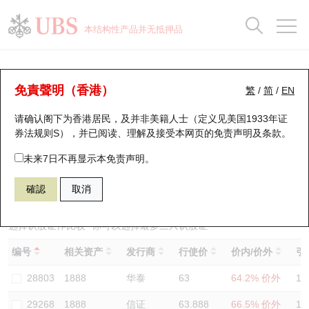
正股数据及市场统计
认股证分析仪
牛熊证分析仪
轮证市场统计
港股通资金流
瑞银轮证教室
认股证
牛熊证
本结构性产品并无抵押品
认股证搜寻
表现
图搜牛熊
表现
十大成交
港股通资金流
十大成交
瑞银轮证教室
认股证分析仪
瑞银认股证一览
街货统计
街货统计
十大升幅/跌幅
正股分析仪
持股比重
每月轮证大市专题
牛熊全景快搜
免責聲明（香港）
繁
/
简
/
EN
表现
街货统计
比较
请确认阁下为香港居民，及并非美籍人士（定义见美国1933年证
新发行瑞银认股证
比较
牛熊证搜寻
比较
十大认股证成交分布
二十大活跃股份
显示所有持股比重
轮证专栏
券法规则S），并已阅读、理解及接受本网页的
免责声明及条款
。
即将到期认股证
牛熊证街货分布图
十天股证占大市成交
恒指成份股
讲座及教育短片
29594 瑞银
认购
未来7日不再显示本免责声明。
1888 建滔积层板
確認
取消
认股证到期结算价查找
正股牛熊证列表
资金流
国指成份股
认股证投资者教育
认股证分析仪
新发行瑞银牛熊证
街货统计
科指成份股
牛熊证投资者教育
选择认股证作比较
*你可以选择最多
三
只认股证
编号
相关资产
发行商
行使价
价内/价外
引
认股证速算机
已收回牛熊证剩余价值
三十大平均引伸波幅
相关资产沽空
认股证牛熊证常问问题
28803
1888
华泰
63
64.2% 价外
12
引伸波幅比较图
即将到期牛熊证
业绩及经济日历
29268
1888
信证
63.888
66.5% 价外
11