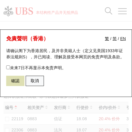
正股数据及市场统计
认股证分析仪
牛熊证分析仪
轮证市场统计
港股通资金流
瑞银轮证教室
认股证
牛熊证
本结构性产品并无抵押品
认股证搜寻
表现
图搜牛熊
表现
十大成交
港股通资金流
十大成交
瑞银轮证教室
认股证分析仪
瑞银认股证一览
街货统计
街货统计
十大升幅/跌幅
正股分析仪
持股比重
每月轮证大市专题
牛熊全景快搜
免責聲明（香港）
繁
/
简
/
EN
表现
街货统计
比较
请确认阁下为香港居民，及并非美籍人士（定义见美国1933年证
新发行瑞银认股证
比较
牛熊证搜寻
比较
十大认股证成交分布
二十大活跃股份
显示所有持股比重
轮证专栏
券法规则S），并已阅读、理解及接受本网页的
免责声明及条款
。
即将到期认股证
牛熊证街货分布图
十天股证占大市成交
恒指成份股
讲座及教育短片
22557 瑞银
认沽
未来7日不再显示本免责声明。
0883 中国海洋石油
確認
取消
认股证到期结算价查找
正股牛熊证列表
资金流
国指成份股
认股证投资者教育
认股证分析仪
新发行瑞银牛熊证
街货统计
科指成份股
牛熊证投资者教育
选择认股证作比较
*你可以选择最多
三
只认股证
编号
相关资产
发行商
行使价
价内/价外
引
认股证速算机
已收回牛熊证剩余价值
三十大平均引伸波幅
相关资产沽空
认股证牛熊证常问问题
22119
0883
信证
18.08
20.4% 价外
31
引伸波幅比较图
即将到期牛熊证
业绩及经济日历
22306
0883
法兴
18.07
20.4% 价外
35