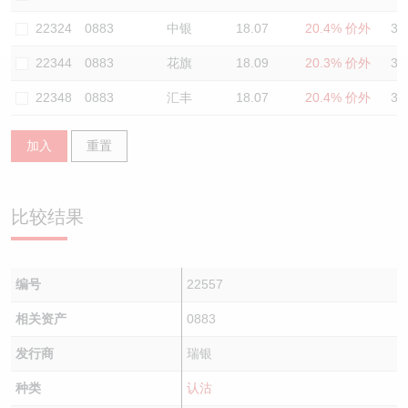
认股证/牛熊证日志
牛熊证到期结算价查找
中资ETFs溢价比较
22324
0883
中银
18.07
20.4% 价外
35
22344
0883
花旗
18.09
20.3% 价外
33
认股证文件及公告
牛熊证分析仪
AH 股价对照
22348
0883
汇丰
18.07
20.4% 价外
34
认股证文件及公告 (瑞信)
牛熊证速算机
即市板块表现
加入
重置
牛熊证文件及公告
ADR
牛熊证文件及公告 (瑞信)
收市竞价变化
比较结果
编号
22557
相关资产
0883
发行商
瑞银
种类
认沽