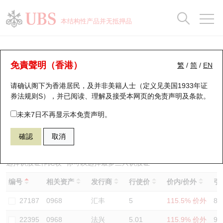
正股数据及市场统计
认股证分析仪
牛熊证分析仪
轮证市场统计
港股通资金流
瑞银轮证教室
认股证
牛熊证
本结构性产品并无抵押品
认股证搜寻
表现
图搜牛熊
表现
十大成交
港股通资金流
十大成交
瑞银轮证教室
认股证分析仪
瑞银认股证一览
街货统计
街货统计
十大升幅/跌幅
正股分析仪
持股比重
每月轮证大市专题
牛熊全景快搜
免責聲明（香港）
繁
/
简
/
EN
表现
街货统计
比较
请确认阁下为香港居民，及并非美籍人士（定义见美国1933年证
新发行瑞银认股证
比较
牛熊证搜寻
比较
十大认股证成交分布
二十大活跃股份
显示所有持股比重
轮证专栏
券法规则S），并已阅读、理解及接受本网页的
免责声明及条款
。
即将到期认股证
牛熊证街货分布图
十天股证占大市成交
恒指成份股
讲座及教育短片
22496 瑞银
认购
未来7日不再显示本免责声明。
0968 信义光能
確認
取消
认股证到期结算价查找
正股牛熊证列表
资金流
国指成份股
认股证投资者教育
认股证分析仪
新发行瑞银牛熊证
街货统计
科指成份股
牛熊证投资者教育
选择认股证作比较
*你可以选择最多
三
只认股证
编号
相关资产
发行商
行使价
价内/价外
引
认股证速算机
已收回牛熊证剩余价值
三十大平均引伸波幅
相关资产沽空
认股证牛熊证常问问题
27187
0968
汇丰
5
115.5% 价外
85
引伸波幅比较图
即将到期牛熊证
业绩及经济日历
22395
0968
法兴
5.01
115.9% 价外
91