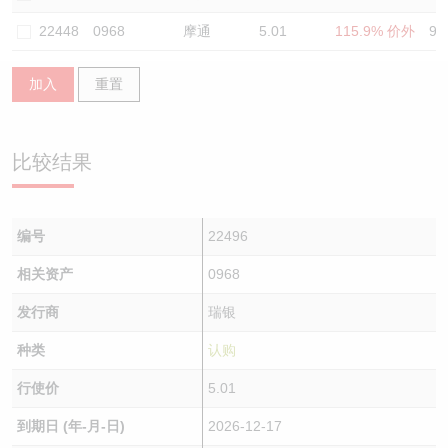
认股证/牛熊证日志
牛熊证到期结算价查找
中资ETFs溢价比较
22448
0968
摩通
5.01
115.9% 价外
93
认股证文件及公告
牛熊证分析仪
AH 股价对照
加入
重置
认股证文件及公告 (瑞信)
牛熊证速算机
即市板块表现
比较结果
牛熊证文件及公告
ADR
牛熊证文件及公告 (瑞信)
收市竞价变化
编号
22496
相关资产
0968
发行商
瑞银
种类
认购
行使价
5.01
到期日 (年-月-日)
2026-12-17