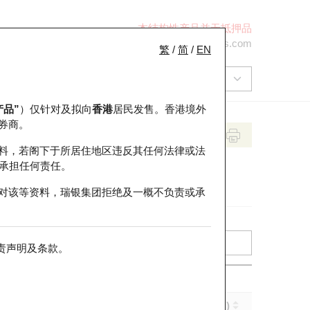
本结构性产品并无抵押品
+852 2971 6668
ol-hkwarrants@ubs.com
繁
/
简
/
EN
产品”
）仅针对及拟向
香港
居民发售。香港境外
券商。
料，若阁下于所居住地区违反其任何法律或法
承担任何责任。
对该等资料，瑞银集团拒绝及一概不负责或承
责声明及条款
。
引伸波幅 (%)
到期日 (年-月-日)