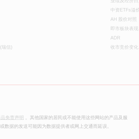
业绩及经济日
中资ETFs溢
AH 股价对照
即市板块表现
ADR
(瑞信)
收市竞价变化
产品免责声明
。其他国家的居民或不能使用这些网站的产品及服
价或数据的发送可能因为数据提供者或网上交通而延误。