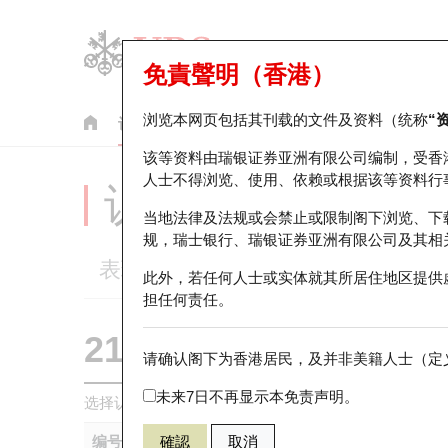
免責聲明（香港）
浏览本网页包括其刊载的文件及资料（统称
“
认股证
牛熊证
美股指数产品
轮证市场统计
该等资料由瑞银证券亚洲有限公司编制，受香
人士不得浏览、使用、依赖或根据该等资料行
认股证分析仪
当地法律及法规或会禁止或限制阁下浏览、下
规，瑞士银行、瑞银证券亚洲有限公司及其相
表现
街货统计
比较
此外，若任何人士或实体就其所居住地区提供
担任何责任。
21352 瑞银
认购
请确认阁下为香港居民，及并非美籍人士（定义
0020 商汤－
未来7日不再显示本免责声明。
选择认股证作比较
*你可以选择最多
五
只认股证
编号
確認
取消
相关资产
发