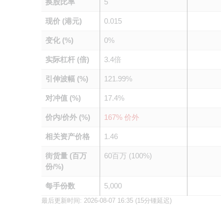
换股比率
5
现价 (港元)
0.015
变化 (%)
0%
实际杠杆 (倍)
3.4倍
引伸波幅 (%)
121.99%
对冲值 (%)
17.4%
价内/价外 (%)
167% 价外
相关资产价格
1.46
街货量 (百万
60百万 (100%)
份/%)
每手份数
5,000
最后更新时间:
2026-08-07 16:35
(15分锺延迟)