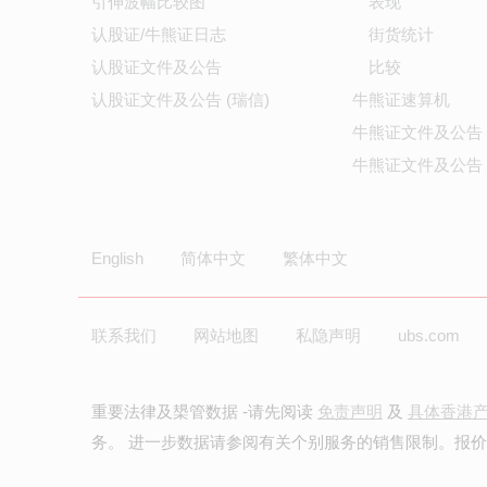
引伸波幅比较图
表现
认股证/牛熊证日志
街货统计
认股证文件及公告
比较
认股证文件及公告 (瑞信)
牛熊证速算机
牛熊证文件及公告
牛熊证文件及公告 
English
简体中文
繁体中文
联系我们
网站地图
私隐声明
ubs.com
重要法律及槼管数据 -请先阅读
免责声明
及
具体香港
务。 进一步数据请参阅有关个别服务的销售限制。报