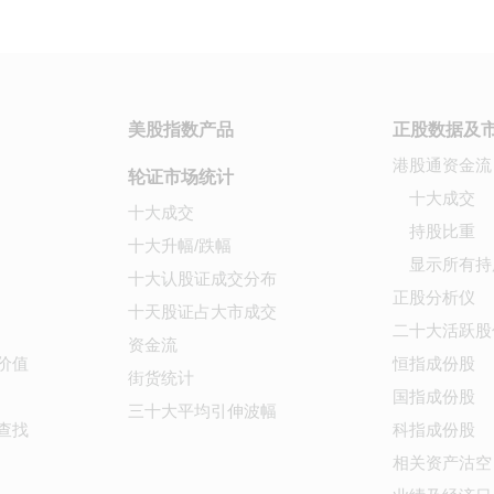
美股指数产品
正股数据及
港股通资金流
轮证市场统计
十大成交
十大成交
持股比重
十大升幅/跌幅
显示所有持
十大认股证成交分布
正股分析仪
十天股证占大市成交
二十大活跃股
资金流
价值
恒指成份股
街货统计
国指成份股
三十大平均引伸波幅
查找
科指成份股
相关资产沽空