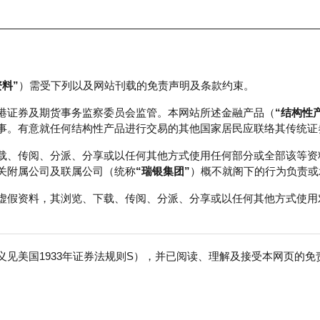
资料”
）需受下列以及网站刊载的免责声明及条款约束。
正股数据及市场统计
瑞银轮证教室
港证券及期货事务监察委员会监管。本网站所述金融产品（
“结构性
事。有意就任何结构性产品进行交易的其他国家居民应联络其传统证
载、传阅、分派、分享或以任何其他方式使用任何部分或全部该等资
关附属公司及联属公司（统称
“瑞银集团”
）概不就阁下的行为负责或
虚假资料，其浏览、下载、传阅、分派、分享或以任何其他方式使用
见美国1933年证券法规则S），并已阅读、理解及接受本网页的
Ｗ
免
行商
行使价
价内/价外