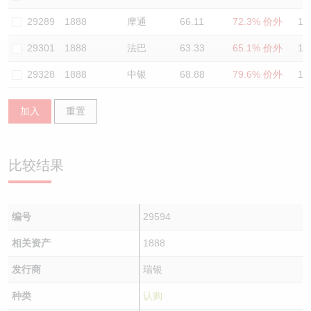
认股证/牛熊证日志
牛熊证到期结算价查找
中资ETFs溢价比较
29289
1888
摩通
66.11
72.3% 价外
11
29301
1888
法巴
63.33
65.1% 价外
11
认股证文件及公告
牛熊证分析仪
AH 股价对照
29328
1888
中银
68.88
79.6% 价外
12
认股证文件及公告 (瑞信)
牛熊证速算机
即市板块表现
加入
重置
牛熊证文件及公告
ADR
牛熊证文件及公告 (瑞信)
收市竞价变化
比较结果
编号
29594
相关资产
1888
发行商
瑞银
种类
认购