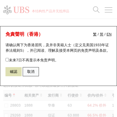
正股数据及市场统计
认股证分析仪
牛熊证分析仪
轮证市场统计
港股通资金流
瑞银轮证教室
认股证
牛熊证
本结构性产品并无抵押品
认股证搜寻
表现
图搜牛熊
表现
十大成交
港股通资金流
十大成交
瑞银轮证教室
认股证分析仪
瑞银认股证一览
街货统计
街货统计
十大升幅/跌幅
正股分析仪
持股比重
每月轮证大市专题
牛熊全景快搜
免責聲明（香港）
繁
/
简
/
EN
表现
街货统计
比较
请确认阁下为香港居民，及并非美籍人士（定义见美国1933年证
新发行瑞银认股证
比较
牛熊证搜寻
比较
十大认股证成交分布
二十大活跃股份
显示所有持股比重
轮证专栏
券法规则S），并已阅读、理解及接受本网页的
免责声明及条款
。
即将到期认股证
牛熊证街货分布图
十天股证占大市成交
恒指成份股
讲座及教育短片
29594 瑞银
认购
未来7日不再显示本免责声明。
1888 建滔积层板
確認
取消
认股证到期结算价查找
正股牛熊证列表
资金流
国指成份股
认股证投资者教育
认股证分析仪
新发行瑞银牛熊证
街货统计
科指成份股
牛熊证投资者教育
选择认股证作比较
*你可以选择最多
三
只认股证
编号
相关资产
发行商
行使价
价内/价外
引
认股证速算机
已收回牛熊证剩余价值
三十大平均引伸波幅
相关资产沽空
认股证牛熊证常问问题
28803
1888
华泰
63
64.2% 价外
12
引伸波幅比较图
即将到期牛熊证
业绩及经济日历
29268
1888
信证
63.888
66.5% 价外
11