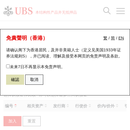
正股数据及市场统计
认股证分析仪
牛熊证分析仪
轮证市场统计
港股通资金流
瑞银轮证教室
认股证
牛熊证
本结构性产品并无抵押品
认股证搜寻
表现
图搜牛熊
表现
十大成交
港股通资金流
十大成交
瑞银轮证教室
认股证分析仪
瑞银认股证一览
街货统计
街货统计
十大升幅/跌幅
正股分析仪
持股比重
每月轮证大市专题
牛熊全景快搜
免責聲明（香港）
繁
/
简
/
EN
表现
街货统计
比较
请确认阁下为香港居民，及并非美籍人士（定义见美国1933年证
新发行瑞银认股证
比较
牛熊证搜寻
比较
十大认股证成交分布
二十大活跃股份
显示所有持股比重
轮证专栏
券法规则S），并已阅读、理解及接受本网页的
免责声明及条款
。
即将到期认股证
牛熊证街货分布图
十天股证占大市成交
恒指成份股
讲座及教育短片
14887 瑞银
认沽
未来7日不再显示本免责声明。
0939 建设银行
確認
取消
认股证到期结算价查找
正股牛熊证列表
资金流
国指成份股
认股证投资者教育
认股证分析仪
新发行瑞银牛熊证
街货统计
科指成份股
牛熊证投资者教育
选择认股证作比较
*你可以选择最多
三
只认股证
编号
相关资产
发行商
行使价
价内/价外
引
认股证速算机
已收回牛熊证剩余价值
三十大平均引伸波幅
相关资产沽空
认股证牛熊证常问问题
加入
重置
引伸波幅比较图
即将到期牛熊证
业绩及经济日历