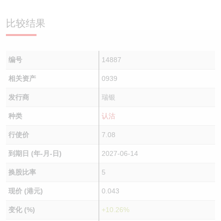
认股证/牛熊证日志
牛熊证到期结算价查找
中资ETFs溢价比较
比较结果
认股证文件及公告
牛熊证分析仪
AH 股价对照
编号
14887
认股证文件及公告 (瑞信)
牛熊证速算机
即市板块表现
相关资产
0939
牛熊证文件及公告
ADR
发行商
瑞银
牛熊证文件及公告 (瑞信)
收市竞价变化
种类
认沽
行使价
7.08
到期日 (年-月-日)
2027-06-14
换股比率
5
现价 (港元)
0.043
变化 (%)
+10.26%