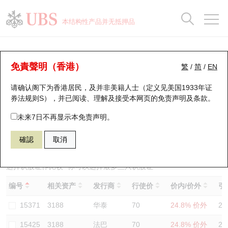
正股数据及市场统计
认股证分析仪
牛熊证分析仪
轮证市场统计
港股通资金流
瑞银轮证教室
认股证
牛熊证
本结构性产品并无抵押品
认股证搜寻
表现
图搜牛熊
表现
十大成交
港股通资金流
十大成交
瑞银轮证教室
认股证分析仪
瑞银认股证一览
街货统计
街货统计
十大升幅/跌幅
正股分析仪
持股比重
每月轮证大市专题
牛熊全景快搜
免責聲明（香港）
繁
/
简
/
EN
表现
街货统计
比较
请确认阁下为香港居民，及并非美籍人士（定义见美国1933年证
新发行瑞银认股证
比较
牛熊证搜寻
比较
十大认股证成交分布
二十大活跃股份
显示所有持股比重
轮证专栏
券法规则S），并已阅读、理解及接受本网页的
免责声明及条款
。
即将到期认股证
牛熊证街货分布图
十天股证占大市成交
恒指成份股
讲座及教育短片
14504 汇丰
认购
未来7日不再显示本免责声明。
3188 华夏沪深三百
確認
取消
认股证到期结算价查找
正股牛熊证列表
资金流
国指成份股
认股证投资者教育
认股证分析仪
新发行瑞银牛熊证
街货统计
科指成份股
牛熊证投资者教育
选择认股证作比较
*你可以选择最多
三
只认股证
编号
相关资产
发行商
行使价
价内/价外
引
认股证速算机
已收回牛熊证剩余价值
三十大平均引伸波幅
相关资产沽空
认股证牛熊证常问问题
15371
3188
华泰
70
24.8% 价外
28
引伸波幅比较图
即将到期牛熊证
业绩及经济日历
15425
3188
法巴
70
24.8% 价外
28