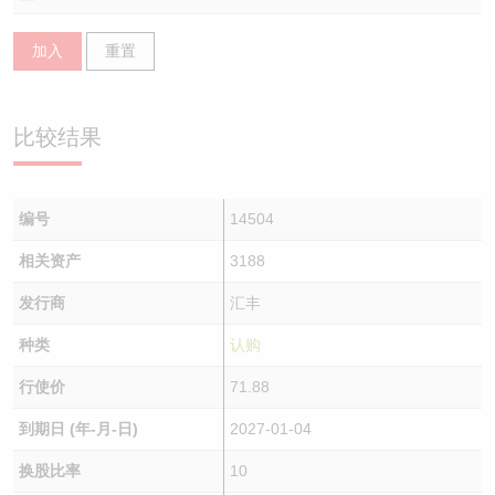
认股证/牛熊证日志
牛熊证到期结算价查找
中资ETFs溢价比较
加入
重置
认股证文件及公告
牛熊证分析仪
AH 股价对照
比较结果
认股证文件及公告 (瑞信)
牛熊证速算机
即市板块表现
牛熊证文件及公告
ADR
编号
14504
牛熊证文件及公告 (瑞信)
收市竞价变化
相关资产
3188
发行商
汇丰
种类
认购
行使价
71.88
到期日 (年-月-日)
2027-01-04
换股比率
10