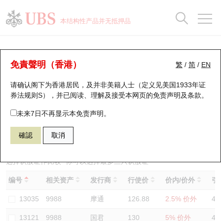
正股数据及市场统计
认股证分析仪
牛熊证分析仪
轮证市场统计
港股通资金流
瑞银轮证教室
认股证
牛熊证
本结构性产品并无抵押品
认股证搜寻
表现
图搜牛熊
表现
十大成交
港股通资金流
十大成交
瑞银轮证教室
认股证分析仪
瑞银认股证一览
街货统计
街货统计
十大升幅/跌幅
正股分析仪
持股比重
每月轮证大市专题
牛熊全景快搜
免責聲明（香港）
繁
/
简
/
EN
表现
街货统计
比较
请确认阁下为香港居民，及并非美籍人士（定义见美国1933年证
新发行瑞银认股证
比较
牛熊证搜寻
比较
十大认股证成交分布
二十大活跃股份
显示所有持股比重
轮证专栏
券法规则S），并已阅读、理解及接受本网页的
免责声明及条款
。
即将到期认股证
牛熊证街货分布图
十天股证占大市成交
恒指成份股
讲座及教育短片
14487 摩利
认购
未来7日不再显示本免责声明。
9988 阿里巴巴
確認
取消
认股证到期结算价查找
正股牛熊证列表
资金流
国指成份股
认股证投资者教育
认股证分析仪
新发行瑞银牛熊证
街货统计
科指成份股
牛熊证投资者教育
选择认股证作比较
*你可以选择最多
三
只认股证
编号
相关资产
发行商
行使价
价内/价外
引
认股证速算机
已收回牛熊证剩余价值
三十大平均引伸波幅
相关资产沽空
认股证牛熊证常问问题
13035
9988
摩通
126.88
2.5% 价外
45
引伸波幅比较图
即将到期牛熊证
业绩及经济日历
13121
9988
国君
130
5% 价外
42