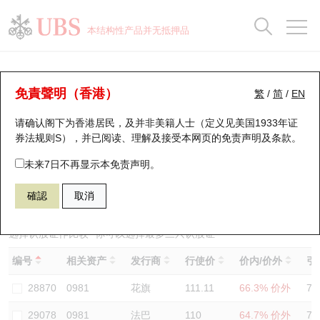
正股数据及市场统计
认股证分析仪
牛熊证分析仪
轮证市场统计
港股通资金流
瑞银轮证教室
认股证
牛熊证
本结构性产品并无抵押品
认股证搜寻
表现
图搜牛熊
表现
十大成交
港股通资金流
十大成交
瑞银轮证教室
认股证分析仪
瑞银认股证一览
街货统计
街货统计
十大升幅/跌幅
正股分析仪
持股比重
每月轮证大市专题
牛熊全景快搜
免責聲明（香港）
繁
/
简
/
EN
表现
街货统计
比较
请确认阁下为香港居民，及并非美籍人士（定义见美国1933年证
新发行瑞银认股证
比较
牛熊证搜寻
比较
十大认股证成交分布
二十大活跃股份
显示所有持股比重
轮证专栏
券法规则S），并已阅读、理解及接受本网页的
免责声明及条款
。
即将到期认股证
牛熊证街货分布图
十天股证占大市成交
恒指成份股
讲座及教育短片
14403 瑞银
认购
未来7日不再显示本免责声明。
0981 中芯国际
確認
取消
认股证到期结算价查找
正股牛熊证列表
资金流
国指成份股
认股证投资者教育
认股证分析仪
新发行瑞银牛熊证
街货统计
科指成份股
牛熊证投资者教育
选择认股证作比较
*你可以选择最多
三
只认股证
编号
相关资产
发行商
行使价
价内/价外
引
认股证速算机
已收回牛熊证剩余价值
三十大平均引伸波幅
相关资产沽空
认股证牛熊证常问问题
28870
0981
花旗
111.11
66.3% 价外
73
引伸波幅比较图
即将到期牛熊证
业绩及经济日历
29078
0981
法巴
110
64.7% 价外
75