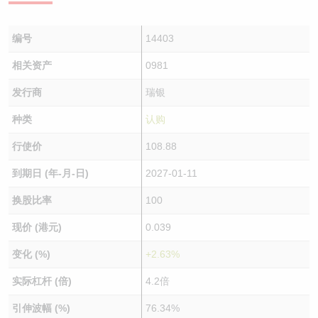
编号
14403
相关资产
0981
发行商
瑞银
种类
认购
行使价
108.88
到期日 (年-月-日)
2027-01-11
换股比率
100
现价 (港元)
0.039
变化 (%)
+2.63%
实际杠杆 (倍)
4.2倍
引伸波幅 (%)
76.34%