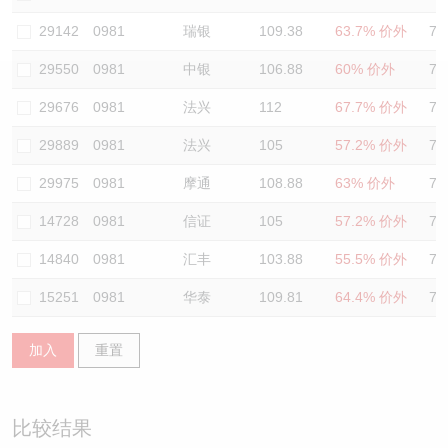
认股证/牛熊证日志
牛熊证到期结算价查找
中资ETFs溢价比较
29142
0981
瑞银
109.38
63.7% 价外
74
29550
0981
中银
106.88
60% 价外
74
认股证文件及公告
牛熊证分析仪
AH 股价对照
29676
0981
法兴
112
67.7% 价外
78
认股证文件及公告 (瑞信)
牛熊证速算机
即市板块表现
29889
0981
法兴
105
57.2% 价外
75
牛熊证文件及公告
ADR
29975
0981
摩通
108.88
63% 价外
74
14728
0981
信证
105
57.2% 价外
76
牛熊证文件及公告 (瑞信)
收市竞价变化
14840
0981
汇丰
103.88
55.5% 价外
72
15251
0981
华泰
109.81
64.4% 价外
72
加入
重置
比较结果