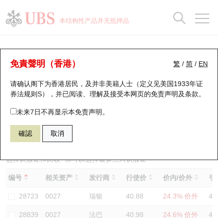
正股数据及市场统计
认股证分析仪
牛熊证分析仪
轮证市场统计
港股通资金流
瑞银轮证教室
认股证
牛熊证
本结构性产品并无抵押品
认股证搜寻
表现
图搜牛熊
表现
十大成交
港股通资金流
十大成交
瑞银轮证教室
认股证分析仪
瑞银认股证一览
街货统计
街货统计
十大升幅/跌幅
正股分析仪
持股比重
每月轮证大市专题
牛熊全景快搜
免責聲明（香港）
繁
/
简
/
EN
表现
街货统计
比较
请确认阁下为香港居民，及并非美籍人士（定义见美国1933年证
新发行瑞银认股证
比较
牛熊证搜寻
比较
十大认股证成交分布
二十大活跃股份
显示所有持股比重
轮证专栏
券法规则S），并已阅读、理解及接受本网页的
免责声明及条款
。
即将到期认股证
牛熊证街货分布图
十天股证占大市成交
恒指成份股
讲座及教育短片
14066 瑞银
认购
未来7日不再显示本免责声明。
0027 银河娱乐
確認
取消
认股证到期结算价查找
正股牛熊证列表
资金流
国指成份股
认股证投资者教育
认股证分析仪
新发行瑞银牛熊证
街货统计
科指成份股
牛熊证投资者教育
选择认股证作比较
*你可以选择最多
三
只认股证
编号
相关资产
发行商
行使价
价内/价外
引
认股证速算机
已收回牛熊证剩余价值
三十大平均引伸波幅
相关资产沽空
认股证牛熊证常问问题
28723
0027
瑞银
40.88
24.3% 价外
43
引伸波幅比较图
即将到期牛熊证
业绩及经济日历
28839
0027
法巴
40.98
24.6% 价外
43