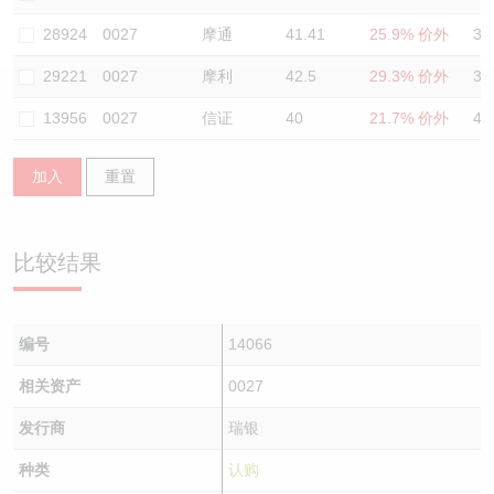
认股证/牛熊证日志
牛熊证到期结算价查找
中资ETFs溢价比较
28924
0027
摩通
41.41
25.9% 价外
37
29221
0027
摩利
42.5
29.3% 价外
38
认股证文件及公告
牛熊证分析仪
AH 股价对照
13956
0027
信证
40
21.7% 价外
42
认股证文件及公告 (瑞信)
牛熊证速算机
即市板块表现
加入
重置
牛熊证文件及公告
ADR
牛熊证文件及公告 (瑞信)
收市竞价变化
比较结果
编号
14066
相关资产
0027
发行商
瑞银
种类
认购