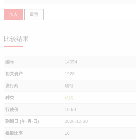
认股证/牛熊证日志
牛熊证到期结算价查找
中资ETFs溢价比较
加入
重置
认股证文件及公告
牛熊证分析仪
AH 股价对照
比较结果
认股证文件及公告 (瑞信)
牛熊证速算机
即市板块表现
牛熊证文件及公告
ADR
编号
14054
牛熊证文件及公告 (瑞信)
收市竞价变化
相关资产
1928
发行商
瑞银
种类
认购
行使价
16.58
到期日 (年-月-日)
2026-12-30
换股比率
10