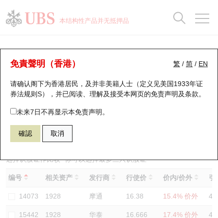
正股数据及市场统计
认股证分析仪
牛熊证分析仪
轮证市场统计
港股通资金流
瑞银轮证教室
认股证
牛熊证
本结构性产品并无抵押品
认股证搜寻
表现
图搜牛熊
表现
十大成交
港股通资金流
十大成交
瑞银轮证教室
认股证分析仪
瑞银认股证一览
街货统计
街货统计
十大升幅/跌幅
正股分析仪
持股比重
每月轮证大市专题
牛熊全景快搜
免責聲明（香港）
繁
/
简
/
EN
表现
街货统计
比较
请确认阁下为香港居民，及并非美籍人士（定义见美国1933年证
新发行瑞银认股证
比较
牛熊证搜寻
比较
十大认股证成交分布
二十大活跃股份
显示所有持股比重
轮证专栏
券法规则S），并已阅读、理解及接受本网页的
免责声明及条款
。
即将到期认股证
牛熊证街货分布图
十天股证占大市成交
恒指成份股
讲座及教育短片
14054 瑞银
认购
未来7日不再显示本免责声明。
1928 金沙中国有限公司
確認
取消
认股证到期结算价查找
正股牛熊证列表
资金流
国指成份股
认股证投资者教育
认股证分析仪
新发行瑞银牛熊证
街货统计
科指成份股
牛熊证投资者教育
选择认股证作比较
*你可以选择最多
三
只认股证
编号
相关资产
发行商
行使价
价内/价外
引
认股证速算机
已收回牛熊证剩余价值
三十大平均引伸波幅
相关资产沽空
认股证牛熊证常问问题
14073
1928
摩通
16.38
15.4% 价外
48
引伸波幅比较图
即将到期牛熊证
业绩及经济日历
15442
1928
华泰
16.666
17.4% 价外
42