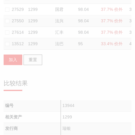
认股证/牛熊证日志
牛熊证到期结算价查找
中资ETFs溢价比较
27529
1299
国君
98.04
37.7% 价外
38
27550
1299
法兴
98.04
37.7% 价外
35
认股证文件及公告
牛熊证分析仪
AH 股价对照
27614
1299
汇丰
98.04
37.7% 价外
34
认股证文件及公告 (瑞信)
牛熊证速算机
即市板块表现
13512
1299
法巴
95
33.4% 价外
41
牛熊证文件及公告
ADR
加入
重置
牛熊证文件及公告 (瑞信)
收市竞价变化
比较结果
编号
13944
相关资产
1299
发行商
瑞银