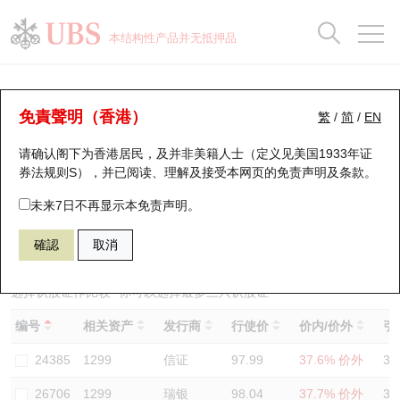
正股数据及市场统计
认股证分析仪
牛熊证分析仪
轮证市场统计
港股通资金流
瑞银轮证教室
认股证
牛熊证
本结构性产品并无抵押品
认股证搜寻
表现
图搜牛熊
表现
十大成交
港股通资金流
十大成交
瑞银轮证教室
认股证分析仪
瑞银认股证一览
街货统计
街货统计
十大升幅/跌幅
正股分析仪
持股比重
每月轮证大市专题
牛熊全景快搜
免責聲明（香港）
繁
/
简
/
EN
表现
街货统计
比较
请确认阁下为香港居民，及并非美籍人士（定义见美国1933年证
新发行瑞银认股证
比较
牛熊证搜寻
比较
十大认股证成交分布
二十大活跃股份
显示所有持股比重
轮证专栏
券法规则S），并已阅读、理解及接受本网页的
免责声明及条款
。
即将到期认股证
牛熊证街货分布图
十天股证占大市成交
恒指成份股
讲座及教育短片
13944 瑞银
认购
未来7日不再显示本免责声明。
1299 友邦保险
確認
取消
认股证到期结算价查找
正股牛熊证列表
资金流
国指成份股
认股证投资者教育
认股证分析仪
新发行瑞银牛熊证
街货统计
科指成份股
牛熊证投资者教育
选择认股证作比较
*你可以选择最多
三
只认股证
编号
相关资产
发行商
行使价
价内/价外
引
认股证速算机
已收回牛熊证剩余价值
三十大平均引伸波幅
相关资产沽空
认股证牛熊证常问问题
24385
1299
信证
97.99
37.6% 价外
34
引伸波幅比较图
即将到期牛熊证
业绩及经济日历
26706
1299
瑞银
98.04
37.7% 价外
35