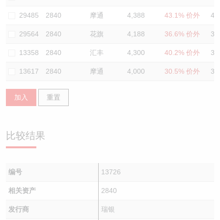
认股证/牛熊证日志
牛熊证到期结算价查找
中资ETFs溢价比较
29485
2840
摩通
4,388
43.1% 价外
40
29564
2840
花旗
4,188
36.6% 价外
33
认股证文件及公告
牛熊证分析仪
AH 股价对照
13358
2840
汇丰
4,300
40.2% 价外
34
认股证文件及公告 (瑞信)
牛熊证速算机
即市板块表现
13617
2840
摩通
4,000
30.5% 价外
33
牛熊证文件及公告
ADR
加入
重置
牛熊证文件及公告 (瑞信)
收市竞价变化
比较结果
编号
13726
相关资产
2840
发行商
瑞银