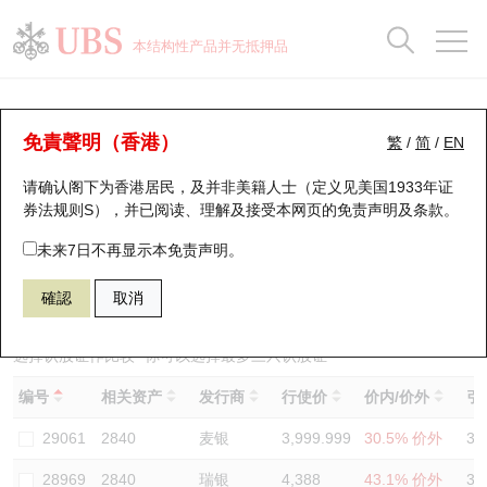
正股数据及市场统计
认股证分析仪
牛熊证分析仪
轮证市场统计
港股通资金流
瑞银轮证教室
认股证
牛熊证
本结构性产品并无抵押品
认股证搜寻
表现
图搜牛熊
表现
十大成交
港股通资金流
十大成交
瑞银轮证教室
认股证分析仪
瑞银认股证一览
街货统计
街货统计
十大升幅/跌幅
正股分析仪
持股比重
每月轮证大市专题
牛熊全景快搜
免責聲明（香港）
繁
/
简
/
EN
表现
街货统计
比较
请确认阁下为香港居民，及并非美籍人士（定义见美国1933年证
新发行瑞银认股证
比较
牛熊证搜寻
比较
十大认股证成交分布
二十大活跃股份
显示所有持股比重
轮证专栏
券法规则S），并已阅读、理解及接受本网页的
免责声明及条款
。
即将到期认股证
牛熊证街货分布图
十天股证占大市成交
恒指成份股
讲座及教育短片
13726 瑞银
认购
未来7日不再显示本免责声明。
2840 ＳＰＤＲ金ＥＴＦ
確認
取消
认股证到期结算价查找
正股牛熊证列表
资金流
国指成份股
认股证投资者教育
认股证分析仪
新发行瑞银牛熊证
街货统计
科指成份股
牛熊证投资者教育
选择认股证作比较
*你可以选择最多
三
只认股证
编号
相关资产
发行商
行使价
价内/价外
引
认股证速算机
已收回牛熊证剩余价值
三十大平均引伸波幅
相关资产沽空
认股证牛熊证常问问题
29061
2840
麦银
3,999.999
30.5% 价外
30
引伸波幅比较图
即将到期牛熊证
业绩及经济日历
28969
2840
瑞银
4,388
43.1% 价外
38