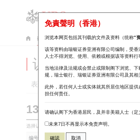
免責聲明（香港）
浏览本网页包括其刊载的文件及资料（统称
“
认股证
牛熊证
美股指数产品
轮证市场统计
该等资料由瑞银证券亚洲有限公司编制，受香
人士不得浏览、使用、依赖或根据该等资料行
认股证分析仪
当地法律及法规或会禁止或限制阁下浏览、下
规，瑞士银行、瑞银证券亚洲有限公司及其相
表现
街货统计
比较
此外，若任何人士或实体就其所居住地区提供
担任何责任。
13680 摩通
认购
请确认阁下为香港居民，及并非美籍人士（定义
1211 比亚
未来7日不再显示本免责声明。
选择认股证作比较
*你可以选择最多
五
只认股证
编号
確認
取消
相关资产
发