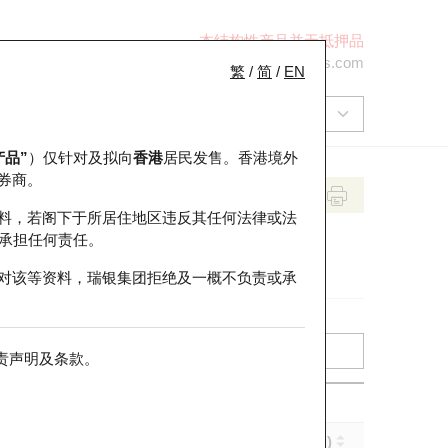
本结构性产品并无抵押品
+852 2971 6668
ol-hkwarrants@ubs.com
繁
/
简
/
EN
产品”
）仅针对及拟向
香港
居民发售。香港境外
券商。
料，若阁下于所居住地区违反其任何法律或法
承担任何责任。
对该等资料，瑞银集团拒绝及一概不负责或承
责声明及条款
。
引伸波幅 (%)
到期日 (年-月-日)