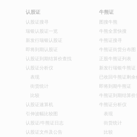
认股证
牛熊证
认股证搜寻
图搜牛熊
瑞银认股证一览
牛熊全景快搜
新发行瑞银认股证
牛熊证搜寻
即将到期认股证
牛熊证街货分布图
认股证到期结算价查找
正股牛熊证列表
认股证分析仪
新发行瑞银牛熊证
表现
已收回牛熊证剩余
街货统计
即将到期牛熊证
比较
牛熊证到期结算价
认股证速算机
牛熊证分析仪
引伸波幅比较图
表现
认股证/牛熊证日志
街货统计
认股证文件及公告
比较