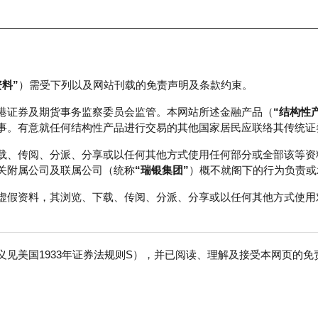
资料”
）需受下列以及网站刊载的免责声明及条款约束。
正股数据及市场统计
瑞银轮证教室
港证券及期货事务监察委员会监管。本网站所述金融产品（
“结构性
事。有意就任何结构性产品进行交易的其他国家居民应联络其传统证
载、传阅、分派、分享或以任何其他方式使用任何部分或全部该等资
关附属公司及联属公司（统称
“瑞银集团”
）概不就阁下的行为负责或
虚假资料，其浏览、下载、传阅、分派、分享或以任何其他方式使用
见美国1933年证券法规则S），并已阅读、理解及接受本网页的
迪股份
免
行商
行使价
价内/价外