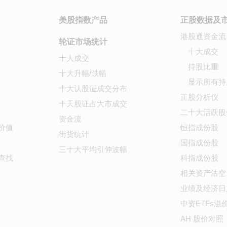
美股指数产品
正股数据及
港股通资金流
轮证市场统计
十大成交
十大成交
持股比重
十大升幅/跌幅
显示所有持
十大认股证成交分布
正股分析仪
十天股证占大市成交
二十大活跃股
资金流
价值
恒指成份股
街货统计
国指成份股
三十大平均引伸波幅
查找
科指成份股
相关资产沽空
业绩及经济日
中资ETFs溢
AH 股价对照