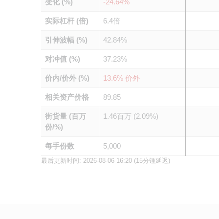
变化 (%)
-24.64%
实际杠杆 (倍)
6.4倍
引伸波幅 (%)
42.84%
对冲值 (%)
37.23%
价内/价外 (%)
13.6% 价外
相关资产价格
89.85
街货量 (百万
1.46百万 (2.09%)
份/%)
每手份数
5,000
最后更新时间:
2026-08-06 16:20
(15分锺延迟)