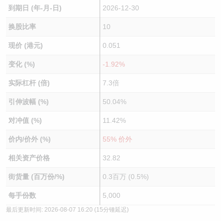
到期日 (年-月-日)
2026-12-30
换股比率
10
现价 (港元)
0.051
变化 (%)
-1.92%
实际杠杆 (倍)
7.3倍
引伸波幅 (%)
50.04%
对冲值 (%)
11.42%
价内/价外 (%)
55% 价外
相关资产价格
32.82
街货量 (百万份/%)
0.3百万 (0.5%)
每手份数
5,000
最后更新时间:
2026-08-07 16:20
(15分锺延迟)