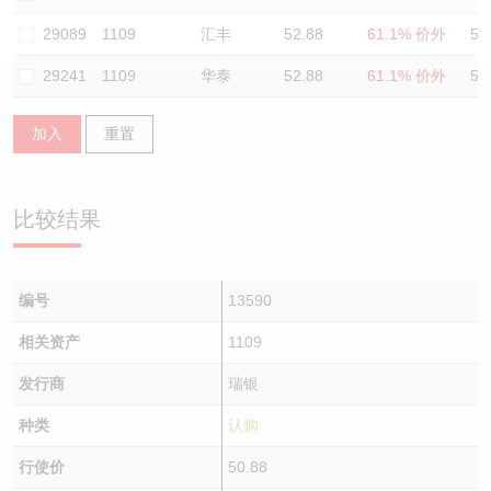
认股证/牛熊证日志
牛熊证到期结算价查找
中资ETFs溢价比较
29089
1109
汇丰
52.88
61.1% 价外
52
29241
1109
华泰
52.88
61.1% 价外
50
认股证文件及公告
牛熊证分析仪
AH 股价对照
加入
重置
认股证文件及公告 (瑞信)
牛熊证速算机
即市板块表现
牛熊证文件及公告
ADR
比较结果
牛熊证文件及公告 (瑞信)
收市竞价变化
编号
13590
相关资产
1109
发行商
瑞银
种类
认购
行使价
50.88