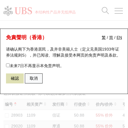
正股数据及市场统计
认股证分析仪
牛熊证分析仪
轮证市场统计
港股通资金流
瑞银轮证教室
认股证
牛熊证
本结构性产品并无抵押品
认股证搜寻
表现
图搜牛熊
表现
十大成交
港股通资金流
十大成交
瑞银轮证教室
认股证分析仪
瑞银认股证一览
街货统计
街货统计
十大升幅/跌幅
正股分析仪
持股比重
每月轮证大市专题
牛熊全景快搜
免責聲明（香港）
繁
/
简
/
EN
表现
街货统计
比较
请确认阁下为香港居民，及并非美籍人士（定义见美国1933年证
新发行瑞银认股证
比较
牛熊证搜寻
比较
十大认股证成交分布
二十大活跃股份
显示所有持股比重
轮证专栏
券法规则S），并已阅读、理解及接受本网页的
免责声明及条款
。
即将到期认股证
牛熊证街货分布图
十天股证占大市成交
恒指成份股
讲座及教育短片
13590 瑞银
认购
未来7日不再显示本免责声明。
1109 华润置地
確認
取消
认股证到期结算价查找
正股牛熊证列表
资金流
国指成份股
认股证投资者教育
认股证分析仪
新发行瑞银牛熊证
街货统计
科指成份股
牛熊证投资者教育
选择认股证作比较
*你可以选择最多
三
只认股证
编号
相关资产
发行商
行使价
价内/价外
引
认股证速算机
已收回牛熊证剩余价值
三十大平均引伸波幅
相关资产沽空
认股证牛熊证常问问题
28903
1109
信证
50.88
55% 价外
48
引伸波幅比较图
即将到期牛熊证
业绩及经济日历
29020
1109
摩通
50.88
55% 价外
52