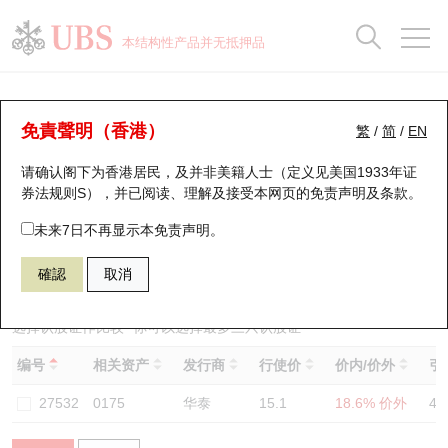
正股数据及市场统计
认股证分析仪
牛熊证分析仪
轮证市场统计
港股通资金流
瑞银轮证教室
认股证
牛熊证
本结构性产品并无抵押品
认股证搜寻
表现
图搜牛熊
表现
十大成交
港股通资金流
十大成交
瑞银轮证教室
认股证分析仪
瑞银认股证一览
街货统计
街货统计
十大升幅/跌幅
正股分析仪
持股比重
每月轮证大市专题
牛熊全景快搜
免責聲明（香港）
繁
/
简
/
EN
表现
街货统计
比较
请确认阁下为香港居民，及并非美籍人士（定义见美国1933年证
新发行瑞银认股证
比较
牛熊证搜寻
比较
十大认股证成交分布
二十大活跃股份
显示所有持股比重
轮证专栏
券法规则S），并已阅读、理解及接受本网页的
免责声明及条款
。
即将到期认股证
牛熊证街货分布图
十天股证占大市成交
恒指成份股
讲座及教育短片
13505 瑞银
认沽
未来7日不再显示本免责声明。
0175 吉利汽车
確認
取消
认股证到期结算价查找
正股牛熊证列表
资金流
国指成份股
认股证投资者教育
认股证分析仪
新发行瑞银牛熊证
街货统计
科指成份股
牛熊证投资者教育
选择认股证作比较
*你可以选择最多
三
只认股证
编号
相关资产
发行商
行使价
价内/价外
引
认股证速算机
已收回牛熊证剩余价值
三十大平均引伸波幅
相关资产沽空
认股证牛熊证常问问题
27532
0175
华泰
15.1
18.6% 价外
48
引伸波幅比较图
即将到期牛熊证
业绩及经济日历