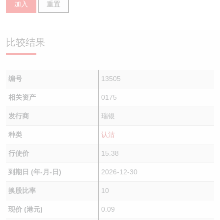
加入
重置
认股证/牛熊证日志
牛熊证到期结算价查找
中资ETFs溢价比较
认股证文件及公告
牛熊证分析仪
AH 股价对照
比较结果
认股证文件及公告 (瑞信)
牛熊证速算机
即市板块表现
编号
13505
牛熊证文件及公告
ADR
相关资产
0175
牛熊证文件及公告 (瑞信)
收市竞价变化
发行商
瑞银
种类
认沽
行使价
15.38
到期日 (年-月-日)
2026-12-30
换股比率
10
现价 (港元)
0.09