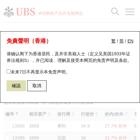
正股数据及市场统计
认股证分析仪
牛熊证分析仪
轮证市场统计
港股通资金流
瑞银轮证教室
认股证
牛熊证
本结构性产品并无抵押品
认股证搜寻
表现
图搜牛熊
表现
十大成交
港股通资金流
十大成交
瑞银轮证教室
认股证分析仪
瑞银认股证一览
街货统计
街货统计
十大升幅/跌幅
正股分析仪
持股比重
每月轮证大市专题
牛熊全景快搜
免責聲明（香港）
繁
/
简
/
EN
表现
街货统计
比较
请确认阁下为香港居民，及并非美籍人士（定义见美国1933年证
新发行瑞银认股证
比较
牛熊证搜寻
比较
十大认股证成交分布
二十大活跃股份
显示所有持股比重
轮证专栏
券法规则S），并已阅读、理解及接受本网页的
免责声明及条款
。
即将到期认股证
牛熊证街货分布图
十天股证占大市成交
恒指成份股
讲座及教育短片
13424 瑞银
认购
未来7日不再显示本免责声明。
3888 金山软件
確認
取消
认股证到期结算价查找
正股牛熊证列表
资金流
国指成份股
认股证投资者教育
认股证分析仪
新发行瑞银牛熊证
街货统计
科指成份股
牛熊证投资者教育
选择认股证作比较
*你可以选择最多
三
只认股证
编号
相关资产
发行商
行使价
价内/价外
引
认股证速算机
已收回牛熊证剩余价值
三十大平均引伸波幅
相关资产沽空
认股证牛熊证常问问题
13305
3888
摩利
34.9
27.7% 价外
57
引伸波幅比较图
即将到期牛熊证
业绩及经济日历
13388
3888
花旗
36
31.7% 价外
55