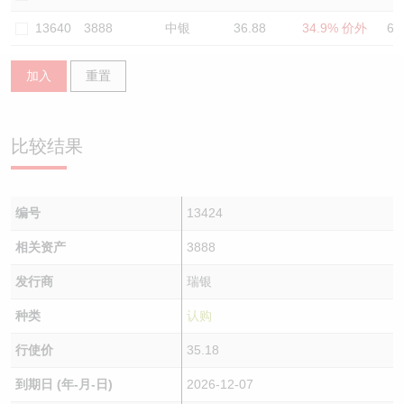
认股证/牛熊证日志
牛熊证到期结算价查找
中资ETFs溢价比较
13640
3888
中银
36.88
34.9% 价外
60
认股证文件及公告
牛熊证分析仪
AH 股价对照
加入
重置
认股证文件及公告 (瑞信)
牛熊证速算机
即市板块表现
比较结果
牛熊证文件及公告
ADR
牛熊证文件及公告 (瑞信)
收市竞价变化
编号
13424
相关资产
3888
发行商
瑞银
种类
认购
行使价
35.18
到期日 (年-月-日)
2026-12-07