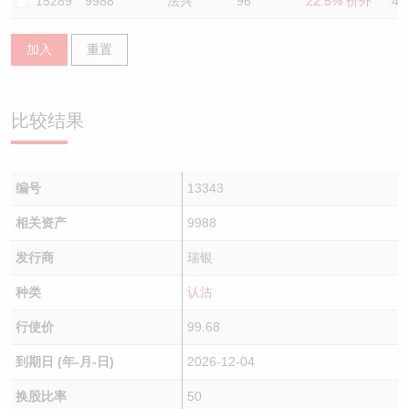
15289
9988
法兴
96
22.5% 价外
49
加入
重置
比较结果
编号
13343
相关资产
9988
发行商
瑞银
种类
认沽
行使价
99.68
到期日 (年-月-日)
2026-12-04
换股比率
50