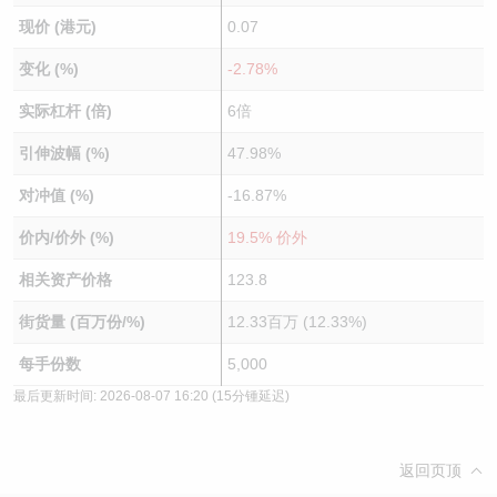
现价 (港元)
0.07
变化 (%)
-2.78%
实际杠杆 (倍)
6倍
引伸波幅 (%)
47.98%
对冲值 (%)
-16.87%
价内/价外 (%)
19.5% 价外
相关资产价格
123.8
街货量 (百万份/%)
12.33百万 (12.33%)
每手份数
5,000
最后更新时间:
2026-08-07 16:20
(15分锺延迟)
返回页顶