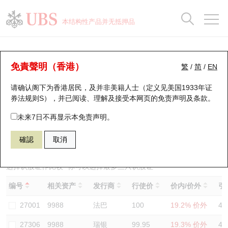
正股数据及市场统计
认股证分析仪
牛熊证分析仪
轮证市场统计
港股通资金流
瑞银轮证教室
认股证
牛熊证
本结构性产品并无抵押品
认股证搜寻
表现
图搜牛熊
表现
十大成交
港股通资金流
十大成交
瑞银轮证教室
认股证分析仪
瑞银认股证一览
街货统计
街货统计
十大升幅/跌幅
正股分析仪
持股比重
每月轮证大市专题
牛熊全景快搜
免責聲明（香港）
繁
/
简
/
EN
表现
街货统计
比较
请确认阁下为香港居民，及并非美籍人士（定义见美国1933年证
新发行瑞银认股证
比较
牛熊证搜寻
比较
十大认股证成交分布
二十大活跃股份
显示所有持股比重
轮证专栏
券法规则S），并已阅读、理解及接受本网页的
免责声明及条款
。
即将到期认股证
牛熊证街货分布图
十天股证占大市成交
恒指成份股
讲座及教育短片
13343 瑞银
认沽
未来7日不再显示本免责声明。
9988 阿里巴巴
確認
取消
认股证到期结算价查找
正股牛熊证列表
资金流
国指成份股
认股证投资者教育
认股证分析仪
新发行瑞银牛熊证
街货统计
科指成份股
牛熊证投资者教育
选择认股证作比较
*你可以选择最多
三
只认股证
编号
相关资产
发行商
行使价
价内/价外
引
认股证速算机
已收回牛熊证剩余价值
三十大平均引伸波幅
相关资产沽空
认股证牛熊证常问问题
27001
9988
法巴
100
19.2% 价外
46
引伸波幅比较图
即将到期牛熊证
业绩及经济日历
27306
9988
瑞银
99.95
19.3% 价外
46