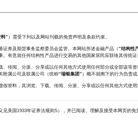
资料”
）需受下列以及网站刊载的免责声明及条款约束。
正股数据及市场统计
瑞银轮证教室
港证券及期货事务监察委员会监管。本网站所述金融产品（
“结构性
事。有意就任何结构性产品进行交易的其他国家居民应联络其传统证
载、传阅、分派、分享或以任何其他方式使用任何部分或全部该等资
关附属公司及联属公司（统称
“瑞银集团”
）概不就阁下的行为负责或
虚假资料，其浏览、下载、传阅、分派、分享或以任何其他方式使用
见美国1933年证券法规则S），并已阅读、理解及接受本网页的
数
免
行商
行使价
价内/价外