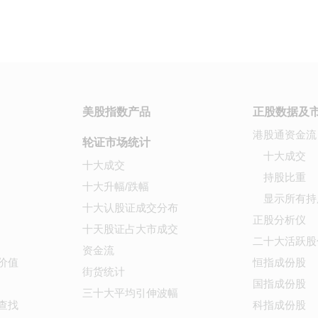
美股指数产品
正股数据及
港股通资金流
轮证市场统计
十大成交
十大成交
持股比重
十大升幅/跌幅
显示所有持
十大认股证成交分布
正股分析仪
十天股证占大市成交
二十大活跃股
资金流
价值
恒指成份股
街货统计
国指成份股
三十大平均引伸波幅
查找
科指成份股