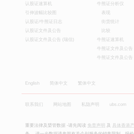
认股证速算机
牛熊证分析仪
引伸波幅比较图
表现
认股证/牛熊证日志
街货统计
认股证文件及公告
比较
认股证文件及公告 (瑞信)
牛熊证速算机
牛熊证文件及公告
牛熊证文件及公告 
English
简体中文
繁体中文
联系我们
网站地图
私隐声明
ubs.com
重要法律及槼管数据 -请先阅读
免责声明
及
具体香港
务。 进一步数据请参阅有关个别服务的销售限制。报