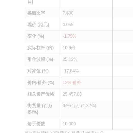
日)
换股比率
7,600
现价 (港元)
0.055
变化 (%)
-1.79%
实际杠杆 (倍)
10.9倍
引伸波幅 (%)
25.13%
对冲值 (%)
-17.84%
价内/价外 (%)
12% 价外
相关资产价格
25,457.08
街货量 (百万
3.95百万 (1.32%)
份/%)
每手份数
10,000
最后更新时间:
2026-08-07 09:45
(15分锺延迟)