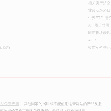
相关资产沽空
业绩及经济日
中资ETFs溢
AH 股价对照
即市板块表现
ADR
(瑞信)
收市竞价变化
产品免责声明
。其他国家的居民或不能使用这些网站的产品及服
价或数据的发送可能因为数据提供者或网上交通而延误。