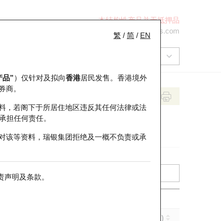
本结构性产品并无抵押品
+852 2971 6668
ol-hkwarrants@ubs.com
繁
/
简
/
EN
产品”
）仅针对及拟向
香港
居民发售。香港境外
券商。
料，若阁下于所居住地区违反其任何法律或法
承担任何责任。
对该等资料，瑞银集团拒绝及一概不负责或承
责声明及条款
。
引伸波幅 (%)
到期日 (年-月-日)